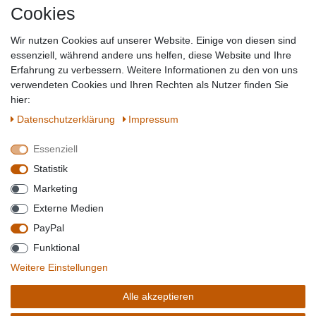
Cookies
Baumarkt
Tierbedarf
Wir nutzen Cookies auf unserer Website. Einige von diesen sind
Topmarken
essenziell, während andere uns helfen, diese Website und Ihre
Erfahrung zu verbessern. Weitere Informationen zu den von uns
SICHER EINKAUFEN
WIR AKZEPTIEREN
verwendeten Cookies und Ihren Rechten als Nutzer finden Sie
hier:
Daten­schutz­erklärung
Impressum
Essenziell
QUALITÄT
Statistik
WIR VERSENDEN MIT
Marketing
BESUCHEN SIE UNS AUF
Externe Medien
PayPal
Funktional
*Alle Preise verstehen sich inkl. MwSt. zzgl. Versandkosten. **Gilt für Lieferungen
Weitere Einstellungen
innerhalb deutschlands, Lieferzeiten für andere Länder entnehmen Sie bitte der
Schaltfäche mit den
Versandinformationen
. *** Bei den ausgewiesenen Versandkosten
Alle akzeptieren
handelt es sich um die Standard
Versandkosten
für Deutschland, diese ändern sich je
nach Auswahl Ihres Lieferlandes.