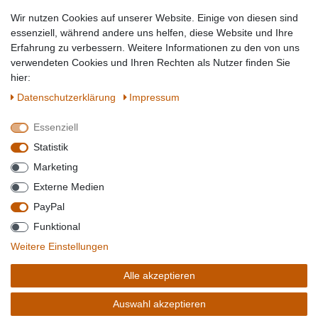
Tierbedarf
Wir nutzen Cookies auf unserer Website. Einige von diesen sind
Topmarken
essenziell, während andere uns helfen, diese Website und Ihre
Erfahrung zu verbessern. Weitere Informationen zu den von uns
SICHER EINKAUFEN
WIR AKZEPTIEREN
verwendeten Cookies und Ihren Rechten als Nutzer finden Sie
hier:
Daten­schutz­erklärung
Impressum
Essenziell
QUALITÄT
Statistik
WIR VERSENDEN MIT
Marketing
BESUCHEN SIE UNS AUF
Externe Medien
PayPal
Funktional
*Alle Preise verstehen sich inkl. MwSt. zzgl. Versandkosten. **Gilt für Lieferungen
Weitere Einstellungen
innerhalb deutschlands, Lieferzeiten für andere Länder entnehmen Sie bitte der
Schaltfäche mit den
Versandinformationen
. *** Bei den ausgewiesenen Versandkosten
Alle akzeptieren
handelt es sich um die Standard
Versandkosten
für Deutschland, diese ändern sich je
nach Auswahl Ihres Lieferlandes.
Auswahl akzeptieren
Copyright 2020 © Mega-Paradies GmbH | Alle Rechte vorbehalten.