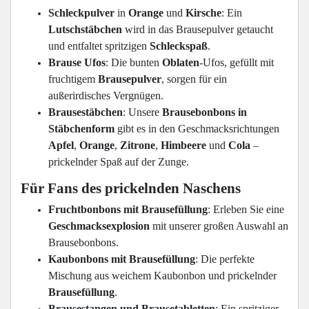
Schleckpulver
in
Orange
und
Kirsche
: Ein
Lutschstäbchen
wird in das Brausepulver getaucht
und entfaltet spritzigen
Schleckspaß
.
Brause Ufos
: Die bunten
Oblaten
-Ufos, gefüllt mit
fruchtigem
Brausepulver
, sorgen für ein
außerirdisches Vergnügen.
Brausestäbchen
: Unsere
Brausebonbons in
Stäbchenform
gibt es in den Geschmacksrichtungen
Apfel
,
Orange
,
Zitrone
,
Himbeere
und
Cola
–
prickelnder Spaß auf der Zunge.
Für Fans des prickelnden Naschens
Fruchtbonbons mit Brausefüllung
: Erleben Sie eine
Geschmacksexplosion
mit unserer großen Auswahl an
Brausebonbons.
Kaubonbons mit Brausefüllung
: Die perfekte
Mischung aus weichem Kaubonbon und prickelnder
Brausefüllung
.
Brausestangen und Brausetabletten
: Ein spritziger