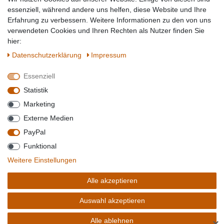
Topmarken
essenziell, während andere uns helfen, diese Website und Ihre
Erfahrung zu verbessern. Weitere Informationen zu den von uns
SICHER EINKAUFEN
WIR AKZEPTIEREN
verwendeten Cookies und Ihren Rechten als Nutzer finden Sie
hier:
Daten­schutz­erklärung
Impressum
Essenziell
QUALITÄT
Statistik
WIR VERSENDEN MIT
Marketing
BESUCHEN SIE UNS AUF
Externe Medien
PayPal
Funktional
*Alle Preise verstehen sich inkl. MwSt. zzgl. Versandkosten. **Gilt für Lieferungen
Weitere Einstellungen
innerhalb deutschlands, Lieferzeiten für andere Länder entnehmen Sie bitte der
Schaltfäche mit den
Versandinformationen
. *** Bei den ausgewiesenen Versandkosten
Alle akzeptieren
handelt es sich um die Standard
Versandkosten
für Deutschland, diese ändern sich je
nach Auswahl Ihres Lieferlandes.
Auswahl akzeptieren
Copyright 2020 © Mega-Paradies GmbH | Alle Rechte vorbehalten.
Alle ablehnen
✕