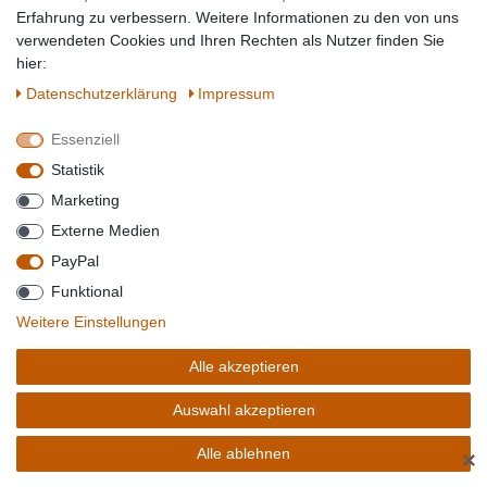
Erfahrung zu verbessern. Weitere Informationen zu den von uns
verwendeten Cookies und Ihren Rechten als Nutzer finden Sie
hier:
Daten­schutz­erklärung
Impressum
38,39 € *
Artikel anzeigen
Essenziell
Statistik
Sofort versandfertig, Lieferzeit 1-2 Tage**
Marketing
Externe Medien
ASA SELECTION COPPA KURO BROTTELLER SCHWARZ RUND 15CM
PayPal
1 STÜCK
Funktional
Weitere Einstellungen
Alle akzeptieren
Auswahl akzeptieren
Alle ablehnen
✕