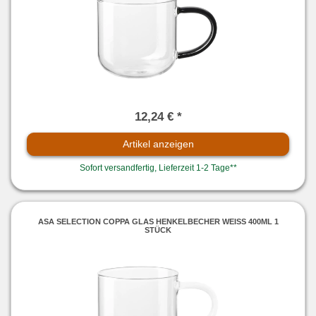
12,24 € *
Artikel anzeigen
Sofort versandfertig, Lieferzeit 1-2 Tage**
ASA SELECTION COPPA GLAS HENKELBECHER WEISS 400ML 1 S
TÜCK