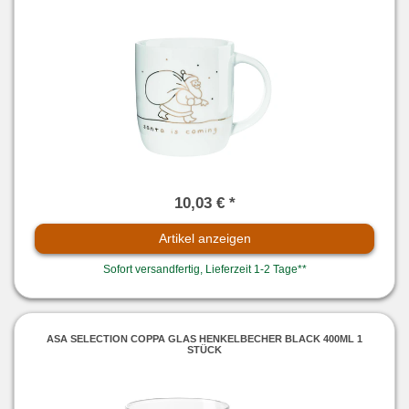
10,03 € *
Artikel anzeigen
Sofort versandfertig, Lieferzeit 1-2 Tage**
ASA SELECTION COPPA GLAS HENKELBECHER BLACK 400ML 1
STÜCK