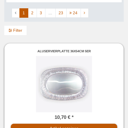
1
2
3
…
23
24
Filter
ALUSERVIERPLATTE 36X54CM 5ER
10,70 € *