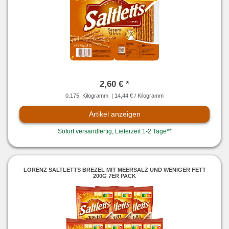
2,60 € *
0.175
Kilogramm
| 14,44 € / Kilogramm
Artikel anzeigen
Sofort versandfertig, Lieferzeit 1-2 Tage**
LORENZ SALTLETTS BREZEL MIT MEERSALZ UND WENIGER FETT
200G 7ER PACK