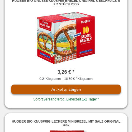
HUOBER BIO GROSSE KNUSPER BREZEL ORIGINAL GESCHMACK 5
X 2 STÜCK 200G
3,26 € *
0.2
Kilogramm
| 16,30 € / Kilogramm
Artikel anzeigen
Sofort versandfertig, Lieferzeit 1-2 Tage**
HUOBER BIO KNUSPRIG LECKERE MINIBREZEL MIT SALZ ORIGINAL
40G