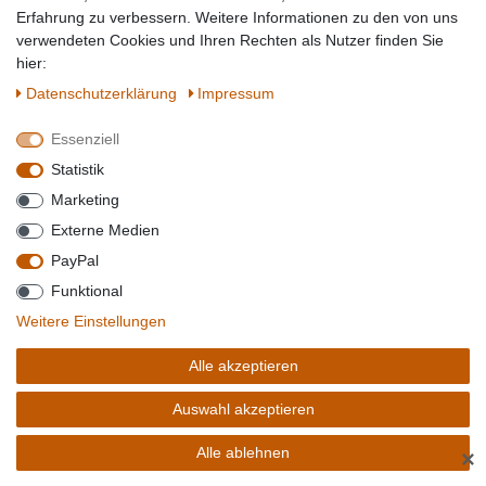
Erfahrung zu verbessern. Weitere Informationen zu den von uns
verwendeten Cookies und Ihren Rechten als Nutzer finden Sie
hier:
Daten­schutz­erklärung
Impressum
2,53 € *
0.2
Kilogramm
| 12,65 € / Kilogramm
Essenziell
Artikel anzeigen
Statistik
Sofort versandfertig, Lieferzeit 1-2 Tage**
Marketing
Externe Medien
PayPal
LORENZ SALTLETTS CRUNCHY BITES HONEY MUSTARD STYLE
Funktional
PACKUNG 100G
Weitere Einstellungen
Alle akzeptieren
Auswahl akzeptieren
Alle ablehnen
✕