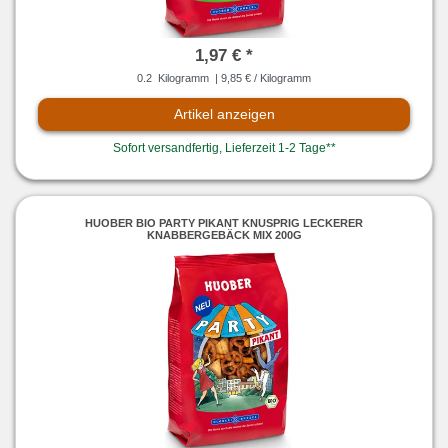
1,97 € *
0.2
Kilogramm
| 9,85 € / Kilogramm
Artikel anzeigen
Sofort versandfertig, Lieferzeit 1-2 Tage**
HUOBER BIO PARTY PIKANT KNUSPRIG LECKERER
KNABBERGEBÄCK MIX 200G