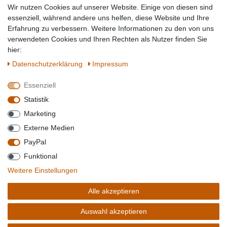
Tierbedarf
Wir nutzen Cookies auf unserer Website. Einige von diesen sind
Topmarken
essenziell, während andere uns helfen, diese Website und Ihre
Erfahrung zu verbessern. Weitere Informationen zu den von uns
SICHER EINKAUFEN
WIR AKZEPTIEREN
verwendeten Cookies und Ihren Rechten als Nutzer finden Sie
hier:
Daten­schutz­erklärung
Impressum
Essenziell
QUALITÄT
Statistik
WIR VERSENDEN MIT
Marketing
BESUCHEN SIE UNS AUF
Externe Medien
PayPal
Funktional
*Alle Preise verstehen sich inkl. MwSt. zzgl. Versandkosten. **Gilt für Lieferungen
Weitere Einstellungen
innerhalb deutschlands, Lieferzeiten für andere Länder entnehmen Sie bitte der
Schaltfäche mit den
Versandinformationen
. *** Bei den ausgewiesenen Versandkosten
Alle akzeptieren
handelt es sich um die Standard
Versandkosten
für Deutschland, diese ändern sich je
nach Auswahl Ihres Lieferlandes.
Auswahl akzeptieren
Copyright 2020 © Mega-Paradies GmbH | Alle Rechte vorbehalten.