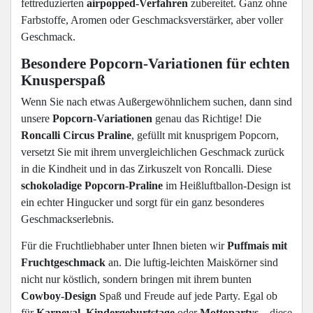
fettreduzierten
airpopped-Verfahren
zubereitet. Ganz ohne
Farbstoffe, Aromen oder Geschmacksverstärker, aber voller
Geschmack.
Besondere Popcorn-Variationen für echten
Knusperspaß
Wenn Sie nach etwas Außergewöhnlichem suchen, dann sind
unsere
Popcorn-Variationen
genau das Richtige! Die
Roncalli Circus Praline
, gefüllt mit knusprigem Popcorn,
versetzt Sie mit ihrem unvergleichlichen Geschmack zurück
in die Kindheit und in das Zirkuszelt von Roncalli. Diese
schokoladige Popcorn-Praline
im Heißluftballon-Design ist
ein echter Hingucker und sorgt für ein ganz besonderes
Geschmackserlebnis.
Für die Fruchtliebhaber unter Ihnen bieten wir
Puffmais mit
Fruchtgeschmack
an. Die luftig-leichten Maiskörner sind
nicht nur köstlich, sondern bringen mit ihrem bunten
Cowboy-Design
Spaß und Freude auf jede Party. Egal ob
für
Karneval
,
Kindergeburtstage
oder
Mottopartys
– diese