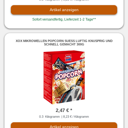
Artikel anzeigen
Sofort versandfertig, Lieferzeit 1-2 Tage**
XOX MIKROWELLEN POPCORN SUESS LUFTIG KNUSPRIG UND
SCHNELL GEMACHT 300G
2,47 € *
0.3
Kilogramm
| 8,23 € / Kilogramm
Artikel anzeigen