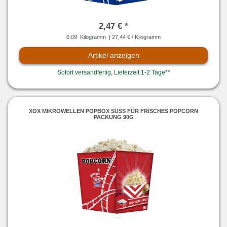
2,47 € *
0.09
Kilogramm
| 27,44 € / Kilogramm
Artikel anzeigen
Sofort versandfertig, Lieferzeit 1-2 Tage**
XOX MIKROWELLEN POPBOX SÜSS FÜR FRISCHES POPCORN P
ACKUNG 90G