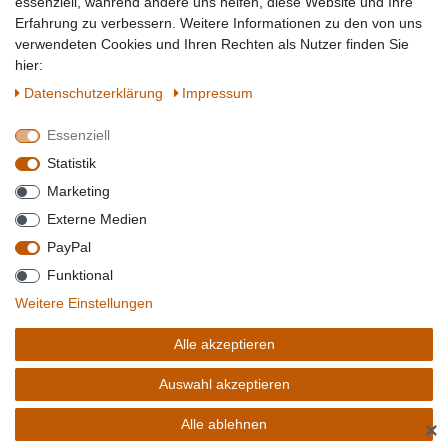
essenziell, während andere uns helfen, diese Website und Ihre
Erfahrung zu verbessern. Weitere Informationen zu den von uns
SICHER EINKAUFEN
WIR AKZEPTIEREN
verwendeten Cookies und Ihren Rechten als Nutzer finden Sie
hier:
Daten­schutz­erklärung
Impressum
Essenziell
QUALITÄT
Statistik
WIR VERSENDEN MIT
Marketing
BESUCHEN SIE UNS AUF
Externe Medien
PayPal
Funktional
*Alle Preise verstehen sich inkl. MwSt. zzgl. Versandkosten. **Gilt für Lieferungen
Weitere Einstellungen
innerhalb deutschlands, Lieferzeiten für andere Länder entnehmen Sie bitte der
Schaltfäche mit den
Versandinformationen
. *** Bei den ausgewiesenen Versandkosten
Alle akzeptieren
handelt es sich um die Standard
Versandkosten
für Deutschland, diese ändern sich je
nach Auswahl Ihres Lieferlandes.
Auswahl akzeptieren
Copyright 2020 © Mega-Paradies GmbH | Alle Rechte vorbehalten.
Alle ablehnen
✕