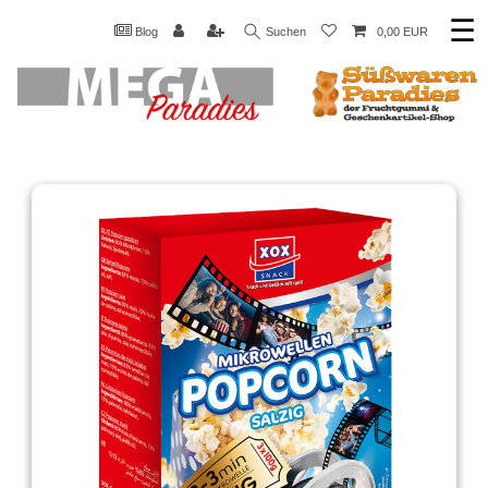
☰
Blog
Suchen
0,00 EUR