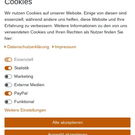
Cookies
Baumarkt
Tierbedarf
Wir nutzen Cookies auf unserer Website. Einige von diesen sind
Topmarken
essenziell, während andere uns helfen, diese Website und Ihre
Erfahrung zu verbessern. Weitere Informationen zu den von uns
SICHER EINKAUFEN
WIR AKZEPTIEREN
verwendeten Cookies und Ihren Rechten als Nutzer finden Sie
hier:
Daten­schutz­erklärung
Impressum
Essenziell
QUALITÄT
Statistik
WIR VERSENDEN MIT
Marketing
BESUCHEN SIE UNS AUF
Externe Medien
PayPal
Funktional
*Alle Preise verstehen sich inkl. MwSt. zzgl. Versandkosten. **Gilt für Lieferungen
Weitere Einstellungen
innerhalb deutschlands, Lieferzeiten für andere Länder entnehmen Sie bitte der
Schaltfäche mit den
Versandinformationen
. *** Bei den ausgewiesenen Versandkosten
Alle akzeptieren
handelt es sich um die Standard
Versandkosten
für Deutschland, diese ändern sich je
nach Auswahl Ihres Lieferlandes.
Auswahl akzeptieren