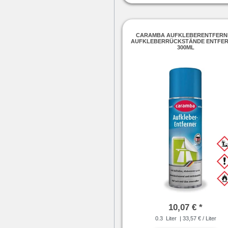
CARAMBA AUFKLEBERENTFERN
AUFKLEBERRÜCKSTÄNDE ENTFE
300ML
10,07 € *
0.3
Liter
| 33,57 € / Liter