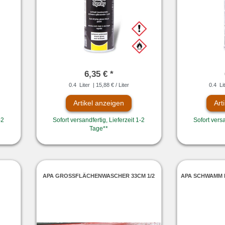
6,35 € *
0.4
Liter
| 15,88 € / Liter
0.4
Li
Artikel anzeigen
Art
-2
Sofort versandfertig, Lieferzeit 1-2
Sofort versa
Tage**
APA GROSSFLÄCHENWASCHER 33CM 1/2
APA SCHWAMM N