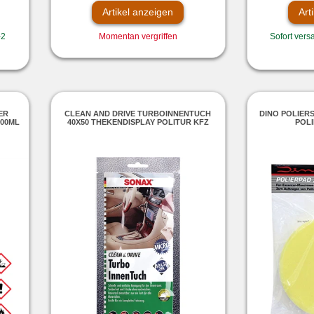
Artikel anzeigen
Art
-2
Momentan vergriffen
Sofort versa
ER
CLEAN AND DRIVE TURBOINNENTUCH
DINO POLIER
000ML
40X50 THEKENDISPLAY POLITUR KFZ
POL