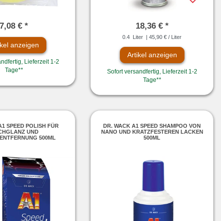
7,08 € *
18,36 € *
0.4
Liter
| 45,90 € / Liter
ikel anzeigen
Artikel anzeigen
ndfertig, Lieferzeit 1-2
Tage**
Sofort versandfertig, Lieferzeit 1-2
Tage**
A1 SPEED POLISH FÜR
DR. WACK A1 SPEED SHAMPOO VON
CHGLANZ UND
NANO UND KRATZFESTEREN LACKEN
ZENTFERNUNG 500ML
500ML