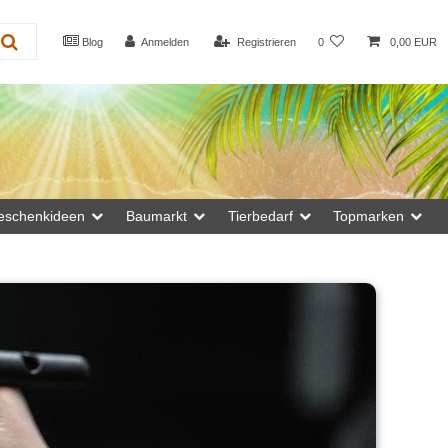
Blog
Anmelden
Registrieren
0
0,00 EUR
eschenkideen
Baumarkt
Tierbedarf
Topmarken