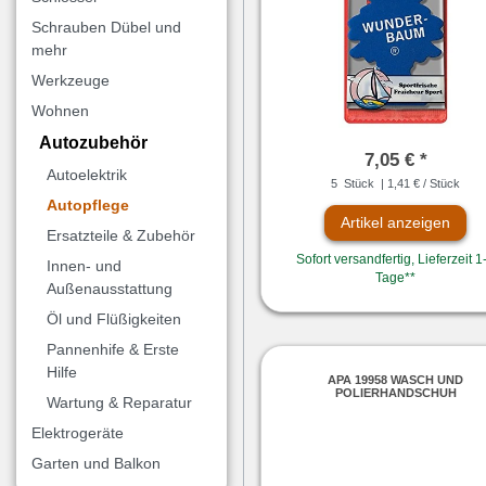
Schrauben Dübel und
mehr
Werkzeuge
Wohnen
Autozubehör
7,05 € *
Autoelektrik
5
Stück
| 1,41 € / Stück
Autopflege
Artikel anzeigen
Ersatzteile & Zubehör
Sofort versandfertig, Lieferzeit 1
Innen- und
Tage**
Außenausstattung
Öl und Flüßigkeiten
Pannenhife & Erste
Hilfe
APA 19958 WASCH UND
POLIERHANDSCHUH
Wartung & Reparatur
Elektrogeräte
Garten und Balkon