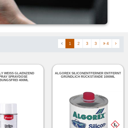
1
2
3
3
4
Y WEISS GLAENZEND F
ALGOREX SILICONENTFERNER ENTFERNT
RAY SPRAYDOSE V
GRÜNDLICH RÜCKSTÄNDE 1000ML
UNGSFREI 400ML