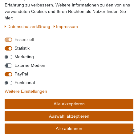
Erfahrung zu verbessern. Weitere Informationen zu den von uns
verwendeten Cookies und Ihren Rechten als Nutzer finden Sie
hier:
RAVENSBURGER STOLZE WILDPFERDE
Daten­schutz­erklärung
Impressum
Essenziell
Statistik
Marketing
Externe Medien
PayPal
Funktional
Weitere Einstellungen
22,72 € *
Alle akzeptieren
Artikel anzeigen
Auswahl akzeptieren
Sofort versandfertig, Lieferzeit 1-2 Tage**
Alle ablehnen
✕