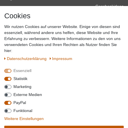
Geschenkideen
Cookies
Baumarkt
Tierbedarf
Wir nutzen Cookies auf unserer Website. Einige von diesen sind
Topmarken
essenziell, während andere uns helfen, diese Website und Ihre
Erfahrung zu verbessern. Weitere Informationen zu den von uns
SICHER EINKAUFEN
WIR AKZEPTIEREN
verwendeten Cookies und Ihren Rechten als Nutzer finden Sie
hier:
Daten­schutz­erklärung
Impressum
Essenziell
QUALITÄT
Statistik
WIR VERSENDEN MIT
Marketing
BESUCHEN SIE UNS AUF
Externe Medien
PayPal
Funktional
*Alle Preise verstehen sich inkl. MwSt. zzgl. Versandkosten. **Gilt für Lieferungen
Weitere Einstellungen
innerhalb deutschlands, Lieferzeiten für andere Länder entnehmen Sie bitte der
Schaltfäche mit den
Versandinformationen
. *** Bei den ausgewiesenen Versandkosten