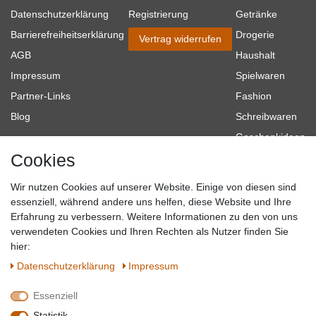
Datenschutzerklärung
Registrierung
Getränke
Barrierefreiheitserklärung
Drogerie
Vertrag widerrufen
AGB
Haushalt
Impressum
Spielwaren
Partner-Links
Fashion
Blog
Schreibwaren
Geschenkideen
Cookies
Baumarkt
Tierbedarf
Wir nutzen Cookies auf unserer Website. Einige von diesen sind
Topmarken
essenziell, während andere uns helfen, diese Website und Ihre
Erfahrung zu verbessern. Weitere Informationen zu den von uns
SICHER EINKAUFEN
WIR AKZEPTIEREN
verwendeten Cookies und Ihren Rechten als Nutzer finden Sie
hier:
Daten­schutz­erklärung
Impressum
Essenziell
QUALITÄT
Statistik