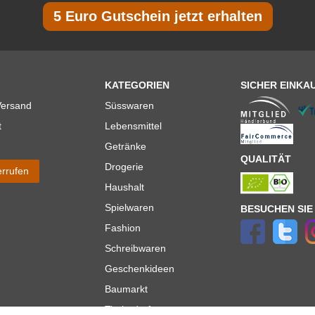
5 Euro Gutschein jetzt erhalten
KATEGORIEN
SICHER EINKA
Versand
Süsswaren
t
Lebensmittel
Getränke
QUALITÄT
Drogerie
errufen
Haushalt
Spielwaren
BESUCHEN SIE
Fashion
Schreibwaren
Geschenkideen
Baumarkt
Tierbedarf