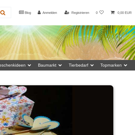
Blog
Anmelden
Registrieren
0
0,00 EUR
eschenkideen
Baumarkt
Tierbedarf
Topmarken