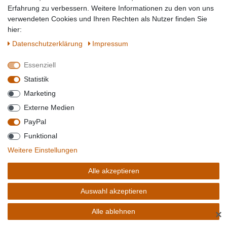
Erfahrung zu verbessern. Weitere Informationen zu den von uns
verwendeten Cookies und Ihren Rechten als Nutzer finden Sie
hier:
Daten­schutz­erklärung
Impressum
Essenziell
Statistik
Marketing
Externe Medien
3,95 € *
0.075
Liter
| 49,38 € / Liter
PayPal
Funktional
Artikel anzeigen
Weitere Einstellungen
Sofort versandfertig, Lieferzeit 1-2 Tage**
Alle akzeptieren
Auswahl akzeptieren
COLGATE KOMPLETT 8 IN 1 ZAHNCREME NATÜRLICHE KRÄUTER
PACKUNG 75ML
Alle ablehnen
✕