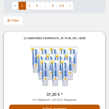
1
2
3
…
5
6
Filter
12 AMINOMED ZAHNPASTA, JE 75 ML DR. LIEBE
37,20 € *
0.9
Kilogramm
| 41,33 € / Kilogramm
Artikel anzeigen