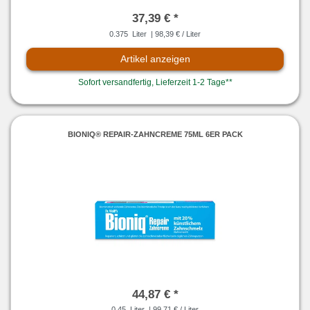
37,39 € *
0.375
Liter
| 98,39 € / Liter
Artikel anzeigen
Sofort versandfertig, Lieferzeit 1-2 Tage**
BIONIQ® REPAIR-ZAHNCREME 75ML 6ER PACK
44,87 € *
0.45
Liter
| 99,71 € / Liter