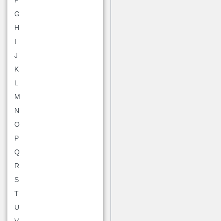
G
H
I
J
K
L
M
N
O
P
Q
R
S
T
U
V