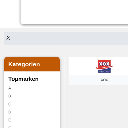
X
Kategorien
Topmarken
XOX
A
B
C
D
E
F