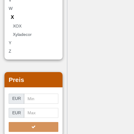
W
X
XOX
Xyladecor
Y
Z
Preis
EUR
EUR