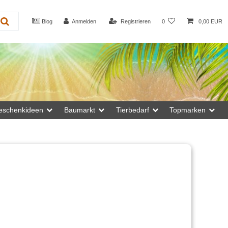
Blog
Anmelden
Registrieren
0
0,00 EUR
eschenkideen
Baumarkt
Tierbedarf
Topmarken