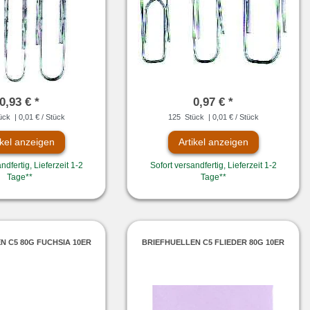
0,93 € *
0,97 € *
ück
| 0,01 € / Stück
125
Stück
| 0,01 € / Stück
ikel anzeigen
Artikel anzeigen
ndfertig, Lieferzeit 1-2
Sofort versandfertig, Lieferzeit 1-2
Tage**
Tage**
N C5 80G FUCHSIA 10ER
BRIEFHUELLEN C5 FLIEDER 80G 10ER