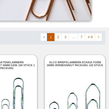
1
2
3
…
7
8
AKTENKLAMMERN
ALCO BRIEFKLAMMERN ECKIGE FORM
 50MM GEW. 100 STÜCK 1
26MM VERMESSINGT PACKUNG 125 STÜCK
PACKUNG