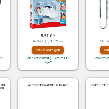
5,51 € *
14
Stück
| 0,39 € / Stück
100
St
Artikel anzeigen
Art
-2
Sofort versandfertig, Lieferzeit 1-2
Sofort versa
Tage**
 MIT
ALCO REISSNAEGEL GARANT
BRIEFHUELLE
ÜCK