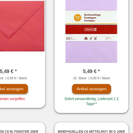
5,49 € *
5,49 € *
ck
| 0,55 € / Stück
10
Stück
| 0,55 € / Stück
ikel anzeigen
Artikel anzeigen
ntan vergriffen
Sofort versandfertig, Lieferzeit 1-2
Tage**
N C6 M. FENSTER 25ER
BRIEFHUELLEN C6 MITTELROT 80 G 10ER