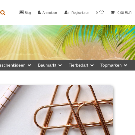
Blog
Anmelden
Registrieren
0
0,00 EUR
eschenkideen
Baumarkt
Tierbedarf
Topmarken