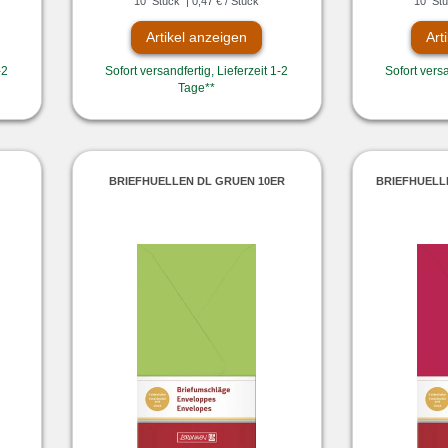
10
Stück
| 0,47 € / Stück
10
Stü
Artikel anzeigen
Art
-2
Sofort versandfertig, Lieferzeit 1-2
Sofort versa
Tage**
R
BRIEFHUELLEN DL GRUEN 10ER
BRIEFHUELL