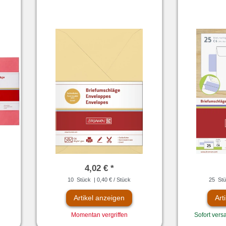
4,02 € *
10
Stück
| 0,40 € / Stück
25
Stü
Artikel anzeigen
Art
Momentan vergriffen
Sofort versa