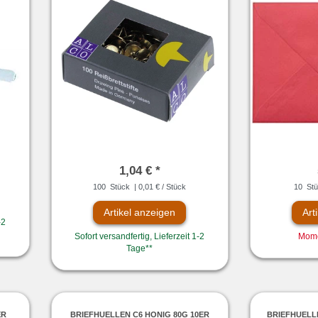
1,04 € *
100
Stück
| 0,01 € / Stück
10
Stü
Artikel anzeigen
Art
-2
Sofort versandfertig, Lieferzeit 1-2
Mome
Tage**
ER
BRIEFHUELLEN C6 HONIG 80G 10ER
BRIEFHUELLE