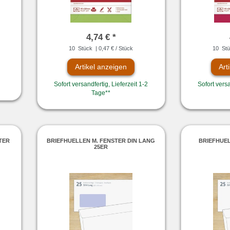
4,74 € *
10
Stück
| 0,47 € / Stück
10
Stü
Artikel anzeigen
Art
Sofort versandfertig, Lieferzeit 1-2
Sofort versa
Tage**
TER
BRIEFHUELLEN M. FENSTER DIN LANG
BRIEFHUEL
25ER