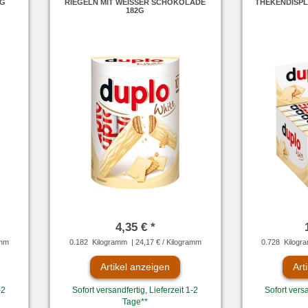
RIEGELN MIT WEISSER SCHOKOLADE 1
THEKENDISPLA
82G
4,35 € *
amm
0.182
Kilogramm
| 24,17 € / Kilogramm
0.728
Kilogr
Artikel anzeigen
Art
-2
Sofort versandfertig, Lieferzeit 1-2
Sofort versa
Tage**