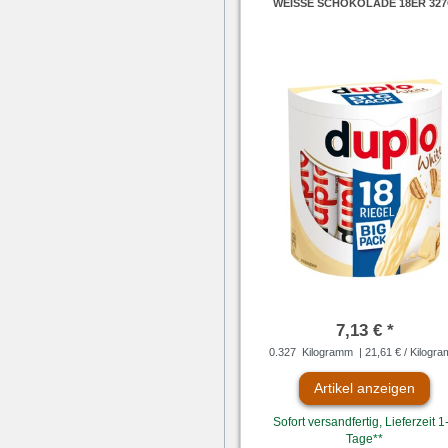
WEISSE SCHOKOLADE 18ER 327G
7,13 € *
0.327
Kilogramm
| 21,61 € / Kilogr
Artikel anzeigen
Sofort versandfertig, Lieferzeit 1
Tage**