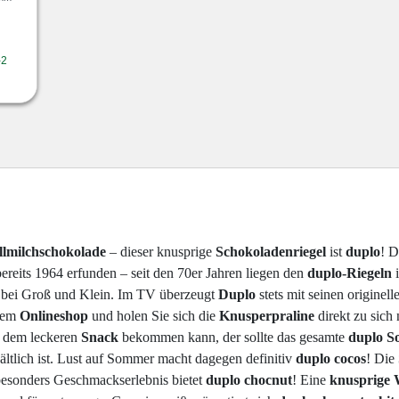
-2
llmilchschokolade
– dieser knusprige
Schokoladenriegel
ist
duplo
! D
reits 1964 erfunden – seit den 70er Jahren liegen den
duplo-Riegeln
i
t bei Groß und Klein. Im TV überzeugt
Duplo
stets mit seinen origine
rem
Onlineshop
und holen Sie sich die
Knusperpraline
direkt zu sich
n dem leckeren
Snack
bekommen kann, der sollte das gesamte
duplo S
hältlich ist. Lust auf Sommer macht dagegen definitiv
duplo cocos
! Die
besonders Geschmackserlebnis bietet
duplo chocnut
! Eine
knusprige 