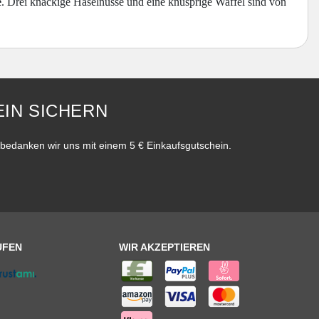
e
. Drei knackige Haselnüsse und eine knusprige Waffel sind von
IN SICHERN
bedanken wir uns mit einem 5 € Einkaufsgutschein.
UFEN
WIR AKZEPTIEREN