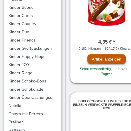
Kinder Bueno
Kinder Cards
Kinder Country
Kinder Duo
Kinder Friends
4,35 € *
Kinder Großpackungen
0.182
Kilogramm
| 24,17 € / Kilogr
Kinder Happy Hippo
Artikel anzeigen
Kinder JOY
Sofort versandfertig, Lieferzeit 1
Kinder Riegel
Tage**
Kinder Schoko-Bons
Kinder Schokolade
Kinder Überraschungsei
DUPLO CHOCNUT LIMITED EDIT
EINZELN VERPACKTE WAFFELRIEGE
Nutella
182G
Ostern mit Ferrero
Pralinen
Raffaello