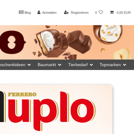
Blog
Anmelden
Registrieren
0
0,00 EUR
eschenkideen
Baumarkt
Tierbedarf
Topmarken