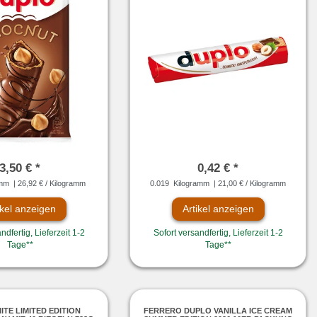
3,50 € *
0,42 € *
amm
| 26,92 € / Kilogramm
0.019
Kilogramm
| 21,00 € / Kilogramm
ikel anzeigen
Artikel anzeigen
ndfertig, Lieferzeit 1-2
Sofort versandfertig, Lieferzeit 1-2
Tage**
Tage**
TE LIMITED EDITION
FERRERO DUPLO VANILLA ICE CREAM