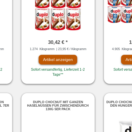
30,42 € *
1
amm
1.274
Kilogramm
| 23,95 € / Kilogramm
4.905
Kilogr
Artikel anzeigen
Art
-2
Sofort versandfertig, Lieferzeit 1-2
Sofort versa
Tage**
ION
DUPLO CHOCNUT MIT GANZEN
DUPLO CHOCNU
L 7ER
HASELNÜSSEN FÜR ZWISCHENDURCH
DEN HUNGER
130G 5ER PACK