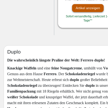
Artikel anzeigen
Sofort versandfertig, Lieferzeit 1
Tage**
Duplo
Die wahrscheinlich längste Praline der Welt: Ferrero duplo!
Knackige Waffeln
und eine
feine Nougatcreme
, umhüllt von
Vo
Genuss aus dem Hause
Ferrero
. Der
Schokoladenriegel
wurde be
zur Weltmeisterschaft. Heute erfreut sich
duplo
großer Beliebthei
Schokoladenriegel
zu überzeugen! Entdecken Sie
duplo
in unse
Familienpackung
mit 18 Riegeln erhältlich. Wer nicht genug vo
weißer Schokolade
und knuspriger Waffel, der jetzt dauerhaft er
macht mit ihren erlesenen Zutaten den Geschmack komplett. Ein 