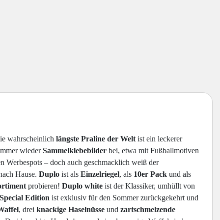
ie wahrscheinlich
längste Praline der Welt
ist ein leckerer
mmer wieder
Sammelklebebilder
bei, etwa mit Fußballmotiven
llen Werbespots – doch auch geschmacklich weiß der
 nach Hause.
Duplo
ist als
Einzelriegel
, als
10er Pack
und als
ortiment
probieren!
Duplo white
ist der Klassiker, umhüllt von
Special Edition
ist exklusiv für den Sommer zurückgekehrt und
Waffel
, drei
knackige Haselnüsse
und
zartschmelzende