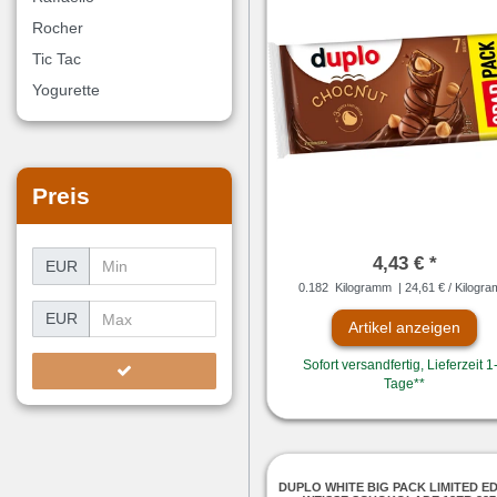
Rocher
Tic Tac
Yogurette
Preis
4,43 € *
EUR
0.182
Kilogramm
| 24,61 € / Kilogr
EUR
Artikel anzeigen
Sofort versandfertig, Lieferzeit 1
Tage**
DUPLO WHITE BIG PACK LIMITED ED