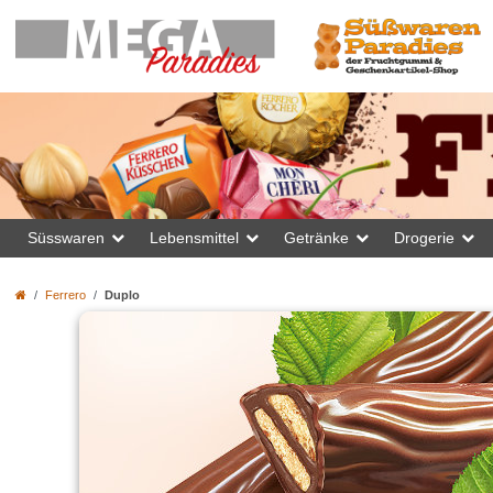
Süsswaren
Lebensmittel
Getränke
Drogerie
Ferrero
Duplo