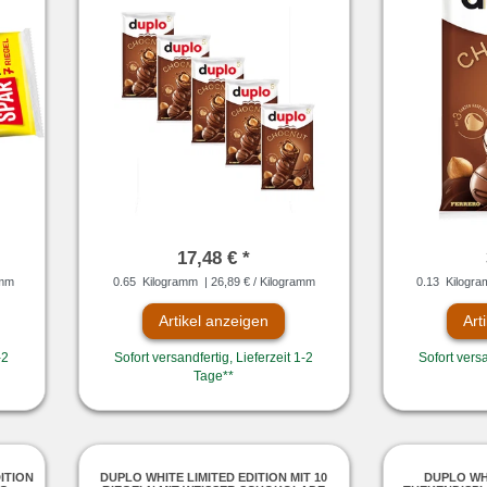
17,48 € *
amm
0.65
Kilogramm
| 26,89 € / Kilogramm
0.13
Kilogr
Artikel anzeigen
Art
-2
Sofort versandfertig, Lieferzeit 1-2
Sofort versa
Tage**
ITION
DUPLO WHITE LIMITED EDITION MIT 10
DUPLO WHI