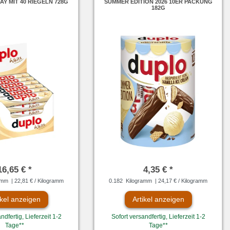
Y MIT 40 RIEGELN 728G
SUMMER EDITION 2026 10ER PACKUNG
182G
16,65 € *
4,35 € *
amm
| 22,81 € / Kilogramm
0.182
Kilogramm
| 24,17 € / Kilogramm
ikel anzeigen
Artikel anzeigen
ndfertig, Lieferzeit 1-2
Sofort versandfertig, Lieferzeit 1-2
Tage**
Tage**