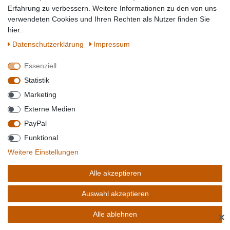
Erfahrung zu verbessern. Weitere Informationen zu den von uns
zwischen Linsen und Bohnen entscheiden können, bieten wir
verwendeten Cookies und Ihren Rechten als Nutzer finden Sie
auch
Hülsenfrüchte-Mischungen
an, die das Beste aus
hier:
beiden Welten kombinieren.
Daten­schutz­erklärung
Impressum
Gesund und lecker mit Hülsenfrüchten
Essenziell
Tauchen Sie in die Vielfalt der Hülsenfrüchte ein und
Statistik
bereichern Sie Ihre Küche mit köstlichen, pflanzlichen
Marketing
Proteinen!
Externe Medien
PayPal
Funktional
Weitere Einstellungen
Alle akzeptieren
ZUM NEWSLETTER
Auswahl akzeptieren
ANMELDEN UND 5 €
GUTSCHEIN SICHERN
Alle ablehnen
✕