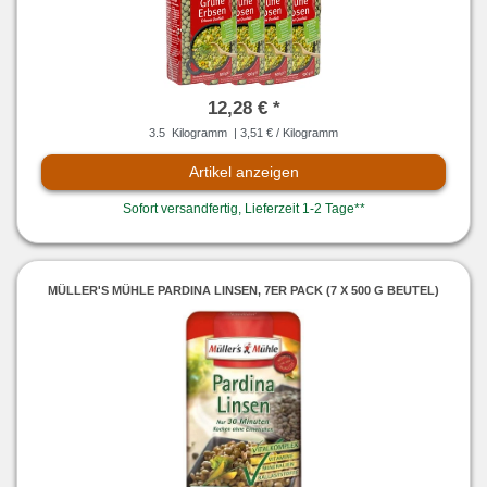
12,28 € *
3.5
Kilogramm
| 3,51 € / Kilogramm
Artikel anzeigen
Sofort versandfertig, Lieferzeit 1-2 Tage**
MÜLLER'S MÜHLE PARDINA LINSEN, 7ER PACK (7 X 500 G BEUTEL)