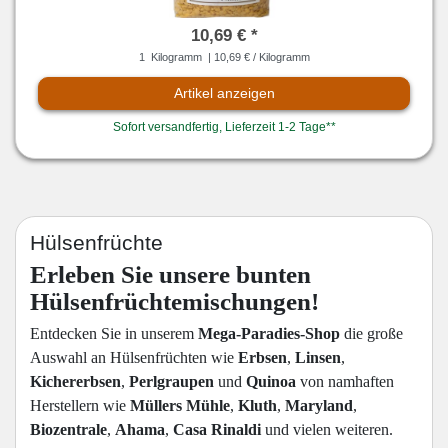
10,69 € *
1
Kilogramm
| 10,69 € / Kilogramm
Artikel anzeigen
Sofort versandfertig, Lieferzeit 1-2 Tage**
Hülsenfrüchte
Erleben Sie unsere bunten
Hülsenfrüchtemischungen!
Entdecken Sie in unserem
Mega-Paradies-Shop
die große
Auswahl an Hülsenfrüchten wie
Erbsen
,
Linsen
,
Kichererbsen
,
Perlgraupen
und
Quinoa
von namhaften
Herstellern wie
Müllers Mühle
,
Kluth
,
Maryland
,
Biozentrale
,
Ahama
,
Casa Rinaldi
und vielen weiteren.