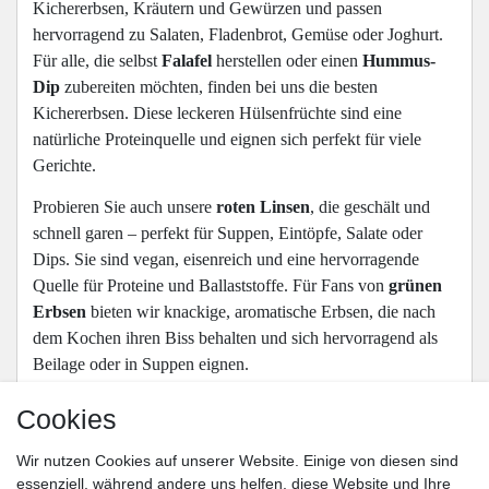
Kichererbsen, Kräutern und Gewürzen und passen
hervorragend zu Salaten, Fladenbrot, Gemüse oder Joghurt.
Für alle, die selbst
Falafel
herstellen oder einen
Hummus-
Dip
zubereiten möchten, finden bei uns die besten
Kichererbsen. Diese leckeren Hülsenfrüchte sind eine
natürliche Proteinquelle und eignen sich perfekt für viele
Gerichte.
Probieren Sie auch unsere
roten Linsen
, die geschält und
schnell garen – perfekt für Suppen, Eintöpfe, Salate oder
Dips. Sie sind vegan, eisenreich und eine hervorragende
Quelle für Proteine und Ballaststoffe. Für Fans von
grünen
Erbsen
bieten wir knackige, aromatische Erbsen, die nach
dem Kochen ihren Biss behalten und sich hervorragend als
Beilage oder in Suppen eignen.
Für mexikanische Gerichte wie
Chili con Carne
oder
Cookies
herzhafte Eintöpfe sind unsere
Red Kidney Bohnen
ideal.
Sie runden jedes Gericht mit ihrem milden Geschmack ab
Wir nutzen Cookies auf unserer Website. Einige von diesen sind
essenziell, während andere uns helfen, diese Website und Ihre
und sind eine großartige Eiweißquelle. Falls Sie sich nicht