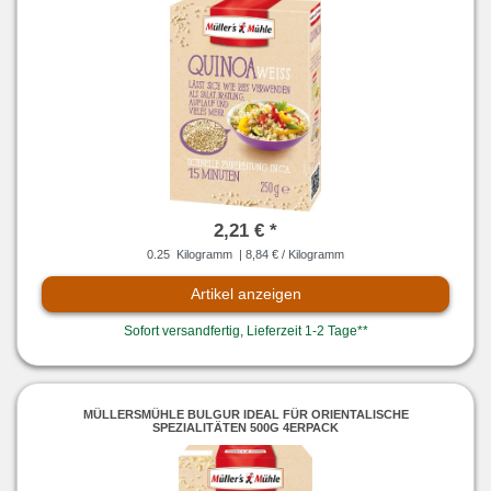
2,21 € *
0.25
Kilogramm
| 8,84 € / Kilogramm
Artikel anzeigen
Sofort versandfertig, Lieferzeit 1-2 Tage**
MÜLLERSMÜHLE BULGUR IDEAL FÜR ORIENTALISCHE
SPEZIALITÄTEN 500G 4ERPACK