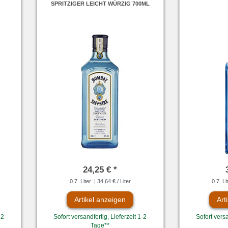
SPRITZIGER LEICHT WÜRZIG 700ML
24,25 € *
0.7
Liter
| 34,64 € / Liter
0.7
Li
Artikel anzeigen
Art
-2
Sofort versandfertig, Lieferzeit 1-2
Sofort versa
Tage**