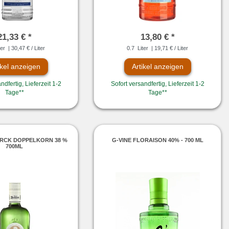
21,33 € *
13,80 € *
ter
| 30,47 € / Liter
0.7
Liter
| 19,71 € / Liter
ikel anzeigen
Artikel anzeigen
ndfertig, Lieferzeit 1-2
Sofort versandfertig, Lieferzeit 1-2
Tage**
Tage**
ARCK DOPPELKORN 38 %
G-VINE FLORAISON 40% - 700 ML
700ML