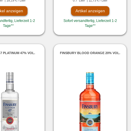
ter
| 18,19 € / Liter
0.7
Liter
| 11,73 € / Liter
ikel anzeigen
Artikel anzeigen
ndfertig, Lieferzeit 1-2
Sofort versandfertig, Lieferzeit 1-2
Tage**
Tage**
7 PLATINUM 47% VOL.
FINSBURY BLOOD ORANGE 20% VOL.