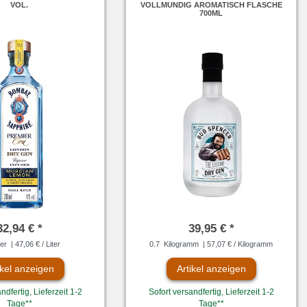
VOL.
VOLLMUNDIG AROMATISCH FLASCHE
700ML
32,94 € *
39,95 € *
ter
| 47,06 € / Liter
0.7
Kilogramm
| 57,07 € / Kilogramm
ikel anzeigen
Artikel anzeigen
ndfertig, Lieferzeit 1-2
Sofort versandfertig, Lieferzeit 1-2
Tage**
Tage**