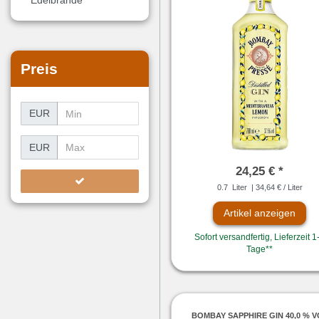
Edelbrände
Preis
EUR
EUR
24,25 € *
0.7
Liter
| 34,64 € / Liter
Artikel anzeigen
Sofort versandfertig, Lieferzeit 1
Tage**
BOMBAY SAPPHIRE GIN 40,0 % 