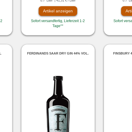
0.7
Liter
| 41,31 € / Liter
0.7
Li
Artikel anzeigen
Art
-2
Sofort versandfertig, Lieferzeit 1-2
Sofort versa
Tage**
L
FERDINANDS SAAR DRY GIN 44% VOL.
FINSBURY 4