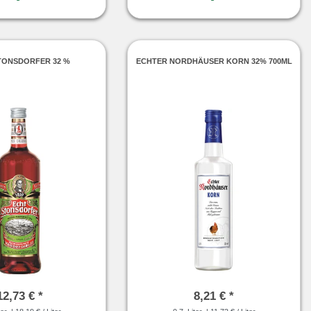
TONSDORFER 32 %
ECHTER NORDHÄUSER KORN 32% 700ML
12,73 € *
8,21 € *