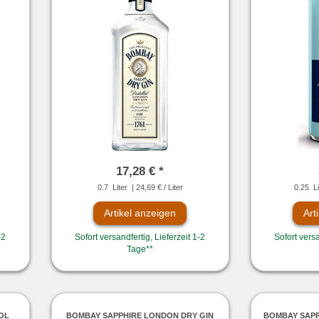
17,28 € *
0.7
Liter
| 24,69 € / Liter
0.25
Li
Artikel anzeigen
Art
-2
Sofort versandfertig, Lieferzeit 1-2
Sofort versa
Tage**
VOL
BOMBAY SAPPHIRE LONDON DRY GIN
BOMBAY SAPP