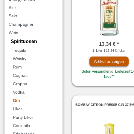
Bier
Sekt
Champagner
Wein
Spirituosen
13,34 € *
Tequila
1
Liter
| 13,34 € / Liter
Whisky
Artikel anzeigen
Rum
Sofort versandfertig, Lieferzeit 1
Cognac
Tage**
Grappa
Vodka
Gin
BOMBAY CITRON PRESSE GIN 37,5%
Likör
Party Likör
Cocktails