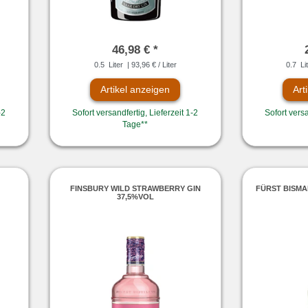
46,98 € *
0.5
Liter
| 93,96 € / Liter
0.7
Li
Artikel anzeigen
Art
-2
Sofort versandfertig, Lieferzeit 1-2
Sofort versa
Tage**
FINSBURY WILD STRAWBERRY GIN
FÜRST BISM
37,5%VOL