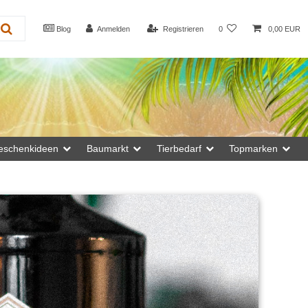
Blog
Anmelden
Registrieren
0
0,00 EUR
eschenkideen
Baumarkt
Tierbedarf
Topmarken