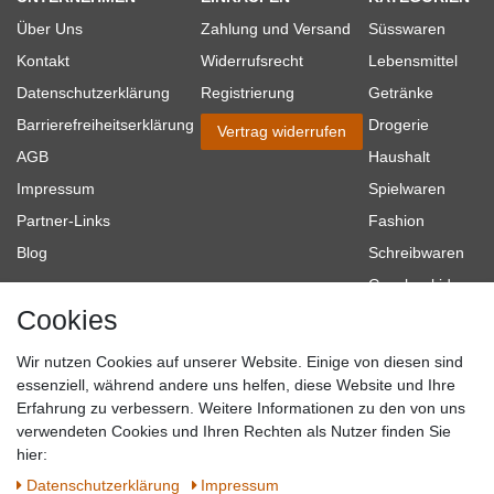
Über Uns
Zahlung und Versand
Süsswaren
Kontakt
Widerrufsrecht
Lebensmittel
Datenschutzerklärung
Registrierung
Getränke
Barrierefreiheitserklärung
Drogerie
Vertrag widerrufen
AGB
Haushalt
Impressum
Spielwaren
Partner-Links
Fashion
Blog
Schreibwaren
Geschenkideen
Cookies
Baumarkt
Tierbedarf
Wir nutzen Cookies auf unserer Website. Einige von diesen sind
Topmarken
essenziell, während andere uns helfen, diese Website und Ihre
Erfahrung zu verbessern. Weitere Informationen zu den von uns
SICHER EINKAUFEN
WIR AKZEPTIEREN
verwendeten Cookies und Ihren Rechten als Nutzer finden Sie
hier:
Daten­schutz­erklärung
Impressum