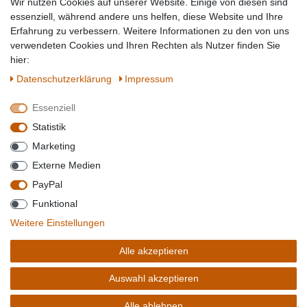
Wir nutzen Cookies auf unserer Website. Einige von diesen sind
Topmarken
essenziell, während andere uns helfen, diese Website und Ihre
Erfahrung zu verbessern. Weitere Informationen zu den von uns
SICHER EINKAUFEN
WIR AKZEPTIEREN
verwendeten Cookies und Ihren Rechten als Nutzer finden Sie
hier:
Daten­schutz­erklärung
Impressum
Essenziell
QUALITÄT
Statistik
WIR VERSENDEN MIT
Marketing
BESUCHEN SIE UNS AUF
Externe Medien
PayPal
Funktional
*Alle Preise verstehen sich inkl. MwSt. zzgl. Versandkosten. **Gilt für Lieferungen
Weitere Einstellungen
innerhalb deutschlands, Lieferzeiten für andere Länder entnehmen Sie bitte der
Schaltfäche mit den
Versandinformationen
. *** Bei den ausgewiesenen Versandkosten
Alle akzeptieren
handelt es sich um die Standard
Versandkosten
für Deutschland, diese ändern sich je
nach Auswahl Ihres Lieferlandes.
Auswahl akzeptieren
Copyright 2020 © Mega-Paradies GmbH | Alle Rechte vorbehalten.
Alle ablehnen