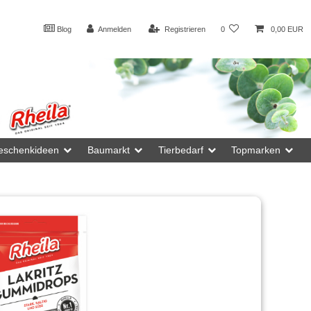
Blog
Anmelden
Registrieren
0
0,00 EUR
eschenkideen
Baumarkt
Tierbedarf
Topmarken