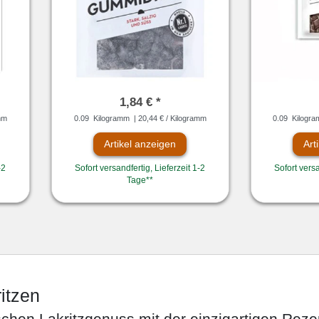
1,84 € *
mm
0.09
Kilogramm
| 20,44 € / Kilogramm
0.09
Kilogr
Artikel anzeigen
Art
-2
Sofort versandfertig, Lieferzeit 1-2
Sofort versa
Tage**
itzen
chen Lakritzgenuss mit der einzigartigen Rezep