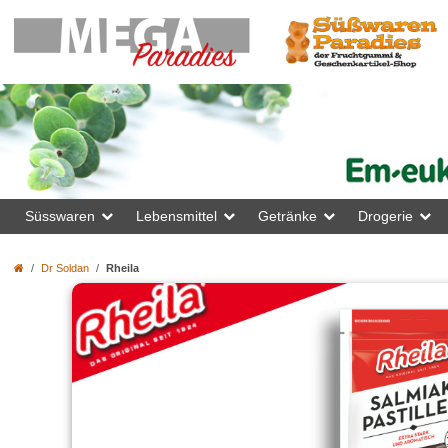
Süsswaren
Lebensmittel
Getränke
Drogerie
Dr Soldan
Rheila