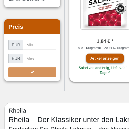
Preis
1,84 € *
EUR
0.09
Kilogramm
| 20,44 € / Kilogra
Artikel anzeigen
EUR
Sofort versandfertig, Lieferzeit 1
Tage**
Rheila
Rheila – Der Klassiker unter den Lakr
Entdecken Sie Rheila Lakritze – den klassis