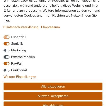
Wir nutzen Cookies auf unserer Website. Einige von diesen sind
Topmarken
essenziell, während andere uns helfen, diese Website und Ihre
Erfahrung zu verbessern. Weitere Informationen zu den von uns
SICHER EINKAUFEN
WIR AKZEPTIEREN
verwendeten Cookies und Ihren Rechten als Nutzer finden Sie
hier:
Daten­schutz­erklärung
Impressum
Essenziell
QUALITÄT
Statistik
WIR VERSENDEN MIT
Marketing
BESUCHEN SIE UNS AUF
Externe Medien
PayPal
Funktional
*Alle Preise verstehen sich inkl. MwSt. zzgl. Versandkosten. **Gilt für Lieferungen
Weitere Einstellungen
innerhalb deutschlands, Lieferzeiten für andere Länder entnehmen Sie bitte der
Schaltfäche mit den
Versandinformationen
. *** Bei den ausgewiesenen Versandkosten
Alle akzeptieren
handelt es sich um die Standard
Versandkosten
für Deutschland, diese ändern sich je
nach Auswahl Ihres Lieferlandes.
Auswahl akzeptieren
Copyright 2020 © Mega-Paradies GmbH | Alle Rechte vorbehalten.
Alle ablehnen