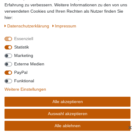
Erfahrung zu verbessern. Weitere Informationen zu den von uns
verwendeten Cookies und Ihren Rechten als Nutzer finden Sie
hier:
Daten­schutz­erklärung
Impressum
Essenziell
3,04 € *
Statistik
0.2
Liter
| 15,20 € / Liter
Marketing
Artikel anzeigen
Externe Medien
Sofort versandfertig, Lieferzeit 1-2 Tage**
PayPal
Funktional
Weitere Einstellungen
GILLETTE TURBO ERSATZKLINGEN FÜR RASIERER, FÜR HERREN, 8
STÜCK
Alle akzeptieren
Auswahl akzeptieren
Alle ablehnen
✕