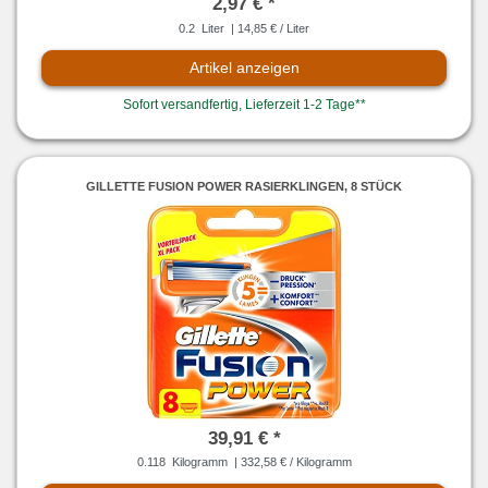
2,97 € *
0.2
Liter
| 14,85 € / Liter
Artikel anzeigen
Sofort versandfertig, Lieferzeit 1-2 Tage**
GILLETTE FUSION POWER RASIERKLINGEN, 8 STÜCK
39,91 € *
0.118
Kilogramm
| 332,58 € / Kilogramm