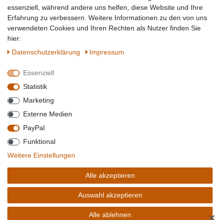
Topmarken
essenziell, während andere uns helfen, diese Website und Ihre
Erfahrung zu verbessern. Weitere Informationen zu den von uns
SICHER EINKAUFEN
WIR AKZEPTIEREN
verwendeten Cookies und Ihren Rechten als Nutzer finden Sie
hier:
Daten­schutz­erklärung
Impressum
Essenziell
QUALITÄT
Statistik
WIR VERSENDEN MIT
Marketing
BESUCHEN SIE UNS AUF
Externe Medien
PayPal
Funktional
*Alle Preise verstehen sich inkl. MwSt. zzgl. Versandkosten. **Gilt für Lieferungen
Weitere Einstellungen
innerhalb deutschlands, Lieferzeiten für andere Länder entnehmen Sie bitte der
Schaltfäche mit den
Versandinformationen
. *** Bei den ausgewiesenen Versandkosten
Alle akzeptieren
handelt es sich um die Standard
Versandkosten
für Deutschland, diese ändern sich je
nach Auswahl Ihres Lieferlandes.
Auswahl akzeptieren
Copyright 2020 © Mega-Paradies GmbH | Alle Rechte vorbehalten.
Alle ablehnen
✕