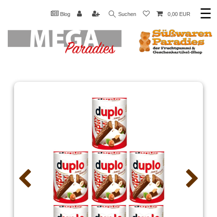
☰
Blog
Suchen
0,00 EUR