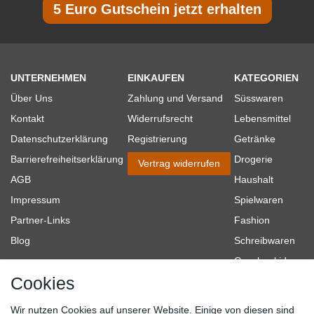
5 Euro Gutschein jetzt erhalten
UNTERNEHMEN
EINKAUFEN
KATEGORIEN
Über Uns
Zahlung und Versand
Süsswaren
Kontakt
Widerrufsrecht
Lebensmittel
Datenschutzerklärung
Registrierung
Getränke
Barrierefreiheitserklärung
Drogerie
Vertrag widerrufen
AGB
Haushalt
Impressum
Spielwaren
Partner-Links
Fashion
Blog
Schreibwaren
Geschenkideen
Cookies
Baumarkt
Tierbedarf
Wir nutzen Cookies auf unserer Website. Einige von diesen sind