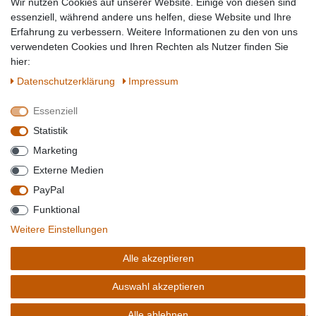
Wir nutzen Cookies auf unserer Website. Einige von diesen sind
Topmarken
essenziell, während andere uns helfen, diese Website und Ihre
Erfahrung zu verbessern. Weitere Informationen zu den von uns
SICHER EINKAUFEN
WIR AKZEPTIEREN
verwendeten Cookies und Ihren Rechten als Nutzer finden Sie
hier:
Daten­schutz­erklärung
Impressum
Essenziell
QUALITÄT
Statistik
WIR VERSENDEN MIT
Marketing
BESUCHEN SIE UNS AUF
Externe Medien
PayPal
Funktional
*Alle Preise verstehen sich inkl. MwSt. zzgl. Versandkosten. **Gilt für Lieferungen
Weitere Einstellungen
innerhalb deutschlands, Lieferzeiten für andere Länder entnehmen Sie bitte der
Schaltfäche mit den
Versandinformationen
. *** Bei den ausgewiesenen Versandkosten
Alle akzeptieren
handelt es sich um die Standard
Versandkosten
für Deutschland, diese ändern sich je
nach Auswahl Ihres Lieferlandes.
Auswahl akzeptieren
Copyright 2020 © Mega-Paradies GmbH | Alle Rechte vorbehalten.
Alle ablehnen