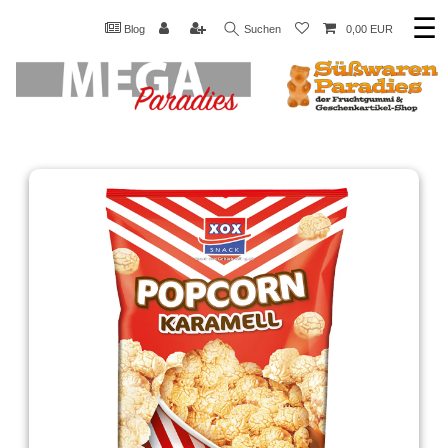
☰
Blog
Suchen
0,00 EUR