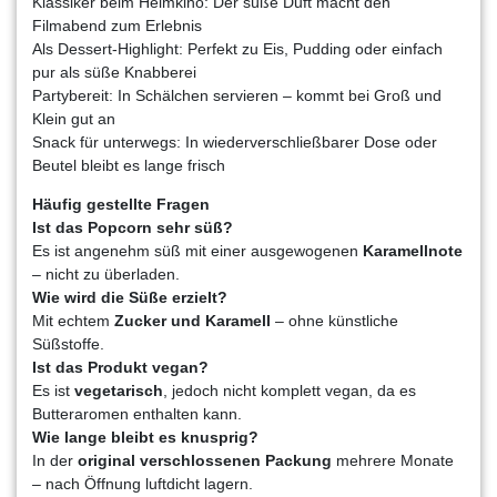
Klassiker beim Heimkino: Der süße Duft macht den
Filmabend zum Erlebnis
Als Dessert-Highlight: Perfekt zu Eis, Pudding oder einfach
pur als süße Knabberei
Partybereit: In Schälchen servieren – kommt bei Groß und
Klein gut an
Snack für unterwegs: In wiederverschließbarer Dose oder
Beutel bleibt es lange frisch
Häufig gestellte Fragen
Ist das Popcorn sehr süß?
Es ist angenehm süß mit einer ausgewogenen
Karamellnote
– nicht zu überladen.
Wie wird die Süße erzielt?
Mit echtem
Zucker und Karamell
– ohne künstliche
Süßstoffe.
Ist das Produkt vegan?
Es ist
vegetarisch
, jedoch nicht komplett vegan, da es
Butteraromen enthalten kann.
Wie lange bleibt es knusprig?
In der
original verschlossenen Packung
mehrere Monate
– nach Öffnung luftdicht lagern.