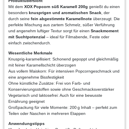
Produktübersicht
Mit dem
XOX Popcorn süß Karamell 200g
genießt du einen
besonders
knusprigen und aromatischen Snack
, der
durch seine
fein abgestimmte Karamellnote
überzeugt. Die
perfekte Mischung aus zartem Schmelz, süßer Verführung
und angenehm luftiger Textur sorgt für einen
Snackmoment
mit Suchtpotenzial
– ideal für Filmabende, Feste oder
einfach zwischendurch.
Wesentliche Merkmale
Knusprig-karamellisiert: Schonend gepoppt und gleichmäßig
mit feiner Karamellschicht überzogen
Aus vollem Maiskorn: Für intensiven Popcorngeschmack und
eine angenehme Bissfestigkeit
Ohne künstliche Zusätze: Frei von Farb- und
Konservierungsstoffen sowie ohne Geschmacksverstärker
Vegetarisch und laktosefrei: Auch für eine bewusste
Ernährung geeignet
Großpackung für viele Momente: 200 g Inhalt – perfekt zum
Teilen oder Naschen in mehreren Etappen
Anwendungstipps