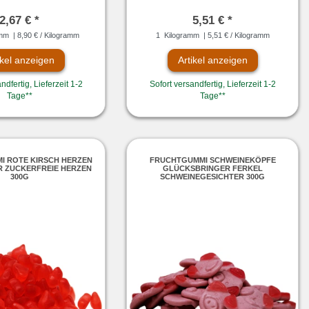
2,67 € *
5,51 € *
amm
| 8,90 € / Kilogramm
1
Kilogramm
| 5,51 € / Kilogramm
ikel anzeigen
Artikel anzeigen
ndfertig, Lieferzeit 1-2
Sofort versandfertig, Lieferzeit 1-2
Tage**
Tage**
I ROTE KIRSCH HERZEN
FRUCHTGUMMI SCHWEINEKÖPFE
R ZUCKERFREIE HERZEN
GLÜCKSBRINGER FERKEL
300G
SCHWEINEGESICHTER 300G