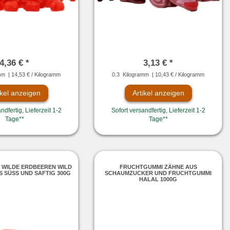
4,36 € *
3,13 € *
mm
| 14,53 € / Kilogramm
0.3
Kilogramm
| 10,43 € / Kilogramm
ikel anzeigen
Artikel anzeigen
ndfertig, Lieferzeit 1-2
Sofort versandfertig, Lieferzeit 1-2
Tage**
Tage**
 WILDE ERDBEEREN WILD
FRUCHTGUMMI ZÄHNE AUS
 SÜSS UND SAFTIG 300G
SCHAUMZUCKER UND FRUCHTGUMMI
HALAL 1000G