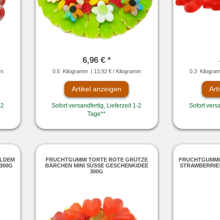
6,96 € *
mm
0.5
Kilogramm
| 13,92 € / Kilogramm
0.3
Kilogra
Artikel anzeigen
Art
-2
Sofort versandfertig, Lieferzeit 1-2
Sofort versa
Tage**
ILDEM
FRUCHTGUMMI TORTE ROTE GRÜTZE
FRUCHTGUMMI
300G
BÄRCHEN MINI SÜSSE GESCHENKIDEE 3
STRAWBERRIES
00G