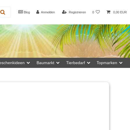
Blog
Anmelden
Registrieren
0
0,00 EUR
eschenkideen
Baumarkt
Tierbedarf
Topmarken