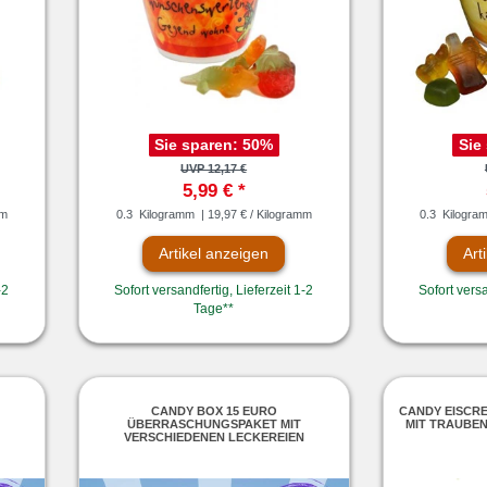
Sie sparen:
50
%
Sie
UVP 12,17 €
5,99 € *
mm
0.3
Kilogramm
| 19,97 € / Kilogramm
0.3
Kilogra
Artikel anzeigen
Art
-2
Sofort versandfertig, Lieferzeit 1-2
Sofort versa
Tage**
CANDY BOX 15 EURO
CANDY EISCR
ÜBERRASCHUNGSPAKET MIT
MIT TRAUBE
VERSCHIEDENEN LECKEREIEN