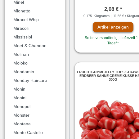
Minel
2,08 € *
Mionetto
0.175
Kilogramm
| 11,56 € / Kilogr
Miracel Whip
Artikel anzeigen
Miracoli
Mississipi
Sofort versandfertig, Lieferzeit 1
Tage**
Moet & Chandon
Molinari
Moloko
Mondamin
FRUCHTGUMMI JELLY TOPS STRAW
ERDBEER SAHNE CREME KÜSSE H
300G
Monday Haircare
Monin
Monini
Monopol
Monster
Montana
Monte Castello