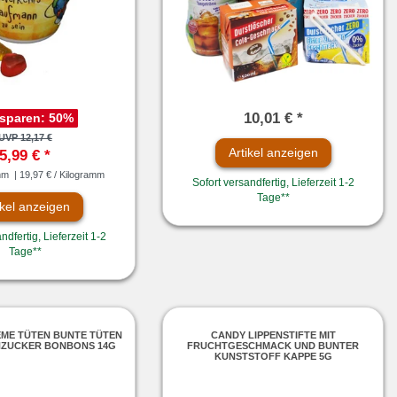
10,01 € *
 sparen:
50
%
UVP 12,17 €
Artikel anzeigen
5,99 € *
mm
| 19,97 € / Kilogramm
Sofort versandfertig, Lieferzeit 1-2
Tage**
ikel anzeigen
ndfertig, Lieferzeit 1-2
Tage**
EME TÜTEN BUNTE TÜTEN
CANDY LIPPENSTIFTE MIT
NZUCKER BONBONS 14G
FRUCHTGESCHMACK UND BUNTER
KUNSTSTOFF KAPPE 5G