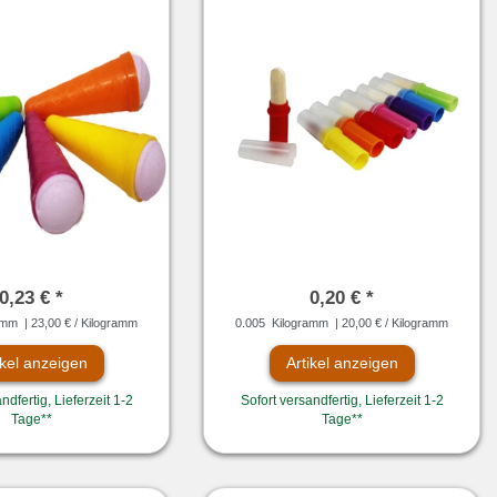
0,23 € *
0,20 € *
amm
| 23,00 € / Kilogramm
0.005
Kilogramm
| 20,00 € / Kilogramm
ikel anzeigen
Artikel anzeigen
ndfertig, Lieferzeit 1-2
Sofort versandfertig, Lieferzeit 1-2
Tage**
Tage**