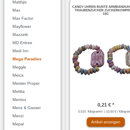
Matthjis
CANDY UHREN BUNTE ARMBANDUH
Max
TRAUBENZUCKER ZUCKERKOMPR
15G
Max Factor
Mayflower
Mazzetti
MD Entree
Medi Inn
Mega Paradies
Meggle
Meica
Meister Proper
Melitta
Mentos
0,21 € *
Menz & Gasser
0.015
Kilogramm
| 10,50 € / Kilogr
Menzi
Artikel anzeigen
Mepal