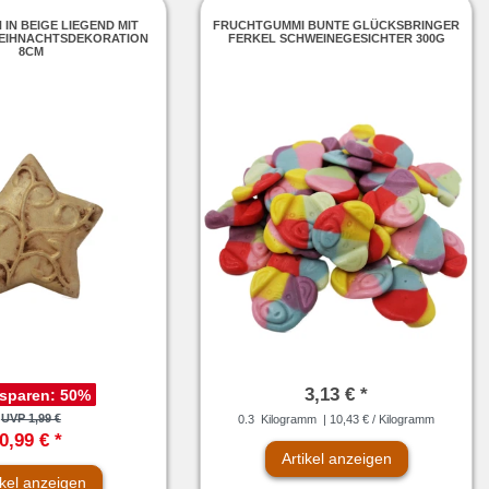
IN BEIGE LIEGEND MIT
FRUCHTGUMMI BUNTE GLÜCKSBRINGER
EIHNACHTSDEKORATION
FERKEL SCHWEINEGESICHTER 300G
8CM
3,13 € *
 sparen:
50
%
UVP 1,99 €
0.3
Kilogramm
| 10,43 € / Kilogramm
0,99 € *
Artikel anzeigen
ikel anzeigen