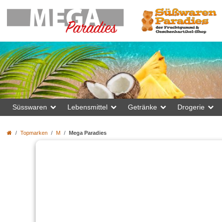
Süsswaren
Lebensmittel
Getränke
Drogerie
Topmarken
M
Mega Paradies