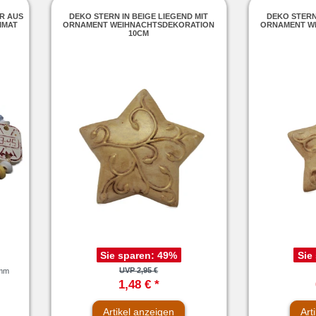
R AUS
DEKO STERN IN BEIGE LIEGEND MIT
DEKO STERN 
IMAT
ORNAMENT WEIHNACHTSDEKORATION
ORNAMENT W
10CM
Sie sparen:
49
%
Sie
UVP 2,95 €
amm
1,48 € *
Artikel anzeigen
Art