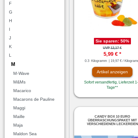
F
G
H
I
J
Sie sparen:
50
%
K
UVP 12,17 €
5,99 € *
L
0.3
Kilogramm
| 19,97 € / Kilogra
M
Artikel anzeigen
M-Wave
M&Ms
Sofort versandfertig, Lieferzeit 1
Tage**
Macarico
Macarons de Pauline
Maggi
Maille
CANDY BOX 10 EURO
ÜBERRASCHUNGSPAKET MIT
VERSCHIEDENEN LECKEREIEN
Maja
Maldon Sea