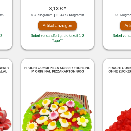
3,13 € *
amm
0.3
Kilogramm
| 10,43 € / Kilogramm
0.3
Kilogr
Artikel anzeigen
Art
-2
Sofort versandfertig, Lieferzeit 1-2
Sofort versa
Tage**
BERRY
FRUCHTGUMMI PIZZA SÜSSER FRÜHLING I
FRUCHTGUMM
ALAL
M ORIGINAL PIZZAKARTON 500G
OHNE ZUCKE