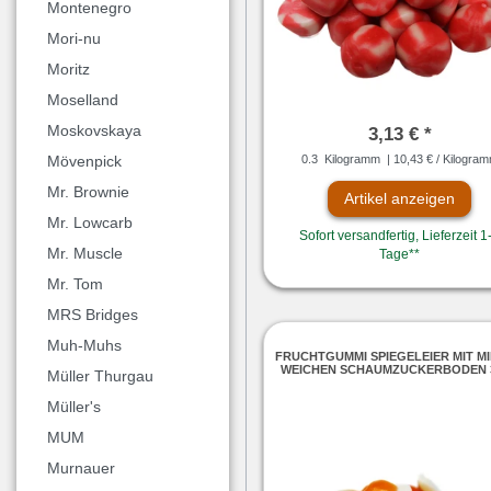
Montenegro
Mori-nu
Moritz
Moselland
Moskovskaya
3,13 € *
0.3
Kilogramm
| 10,43 € / Kilogra
Mövenpick
Mr. Brownie
Artikel anzeigen
Mr. Lowcarb
Sofort versandfertig, Lieferzeit 1
Mr. Muscle
Tage**
Mr. Tom
MRS Bridges
Muh-Muhs
FRUCHTGUMMI SPIEGELEIER MIT M
WEICHEN SCHAUMZUCKERBODEN 
Müller Thurgau
Müller's
MUM
Murnauer