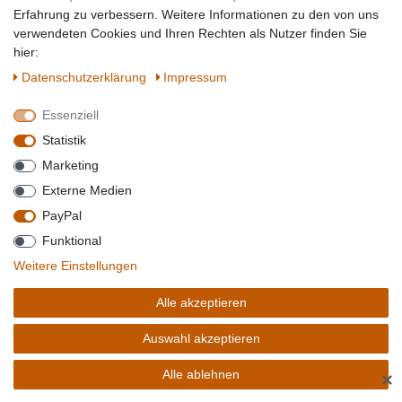
Erfahrung zu verbessern. Weitere Informationen zu den von uns
verwendeten Cookies und Ihren Rechten als Nutzer finden Sie
MONIN GRÜNE BANANE SIRUP IDEAL FÜR COLADAS SMOOTHIES
hier:
UND LIMONADE 700ML
Daten­schutz­erklärung
Impressum
Essenziell
Statistik
Marketing
Externe Medien
PayPal
Funktional
7,56 € *
Weitere Einstellungen
0.7
Liter
| 10,80 € / Liter
Alle akzeptieren
Artikel anzeigen
Auswahl akzeptieren
Sofort versandfertig, Lieferzeit 1-2 Tage**
Alle ablehnen
✕