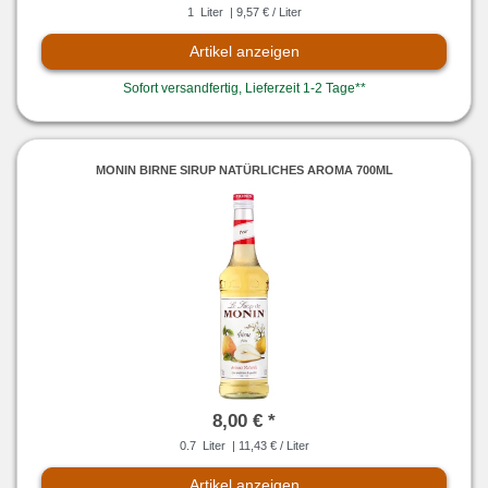
1
Liter
| 9,57 € / Liter
Artikel anzeigen
Sofort versandfertig, Lieferzeit 1-2 Tage**
MONIN BIRNE SIRUP NATÜRLICHES AROMA 700ML
8,00 € *
0.7
Liter
| 11,43 € / Liter
Artikel anzeigen