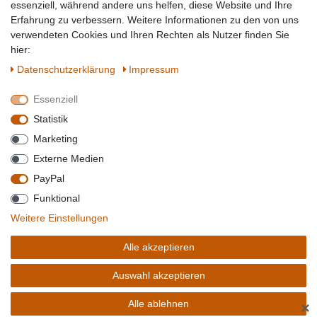
Topmarken
essenziell, während andere uns helfen, diese Website und Ihre
Erfahrung zu verbessern. Weitere Informationen zu den von uns
SICHER EINKAUFEN
WIR AKZEPTIEREN
verwendeten Cookies und Ihren Rechten als Nutzer finden Sie
hier:
Daten­schutz­erklärung
Impressum
Essenziell
QUALITÄT
Statistik
WIR VERSENDEN MIT
Marketing
BESUCHEN SIE UNS AUF
Externe Medien
PayPal
Funktional
*Alle Preise verstehen sich inkl. MwSt. zzgl. Versandkosten. **Gilt für Lieferungen
Weitere Einstellungen
innerhalb deutschlands, Lieferzeiten für andere Länder entnehmen Sie bitte der
Schaltfäche mit den
Versandinformationen
. *** Bei den ausgewiesenen Versandkosten
Alle akzeptieren
handelt es sich um die Standard
Versandkosten
für Deutschland, diese ändern sich je
nach Auswahl Ihres Lieferlandes.
Auswahl akzeptieren
Copyright 2020 © Mega-Paradies GmbH | Alle Rechte vorbehalten.
Alle ablehnen
✕