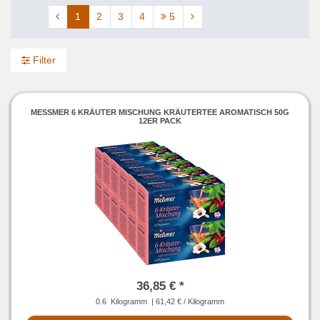
1
2
3
4
5
Filter
MESSMER 6 KRÄUTER MISCHUNG KRÄUTERTEE AROMATISCH 50G 1
2ER PACK
36,85 € *
0.6
Kilogramm
| 61,42 € / Kilogramm