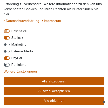
Erfahrung zu verbessern. Weitere Informationen zu den von uns
Artikel anzeigen
verwendeten Cookies und Ihren Rechten als Nutzer finden Sie
hier:
Sofort versandfertig, Lieferzeit 1-2 Tage**
Daten­schutz­erklärung
Impressum
Essenziell
MESSMER BRENNNESSEL MISCHUNG FEIN WÜRZIG KRÄUTERTEE 25 T
EEBEUTEL 50G
Statistik
Marketing
Externe Medien
PayPal
Funktional
Weitere Einstellungen
Alle akzeptieren
Auswahl akzeptieren
3,07 € *
0.05
Kilogramm
| 61,40 € / Kilogramm
Alle ablehnen
✕
Artikel anzeigen