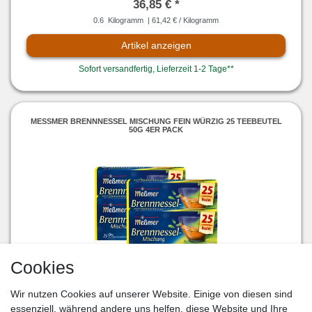
36,85 € *
0.6
Kilogramm
| 61,42 € / Kilogramm
Artikel anzeigen
Sofort versandfertig, Lieferzeit 1-2 Tage**
MESSMER BRENNNESSEL MISCHUNG FEIN WÜRZIG 25 TEEBEUTEL 5
0G 4ER PACK
Cookies
12,28 € *
Wir nutzen Cookies auf unserer Website. Einige von diesen sind
0.2
Kilogramm
| 61,40 € / Kilogramm
essenziell, während andere uns helfen, diese Website und Ihre