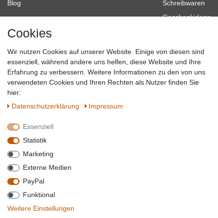
Blog
Schreibwaren
Geschenkideen
Cookies
Baumarkt
Tierbedarf
Wir nutzen Cookies auf unserer Website. Einige von diesen sind
Topmarken
essenziell, während andere uns helfen, diese Website und Ihre
Erfahrung zu verbessern. Weitere Informationen zu den von uns
SICHER EINKAUFEN
WIR AKZEPTIEREN
verwendeten Cookies und Ihren Rechten als Nutzer finden Sie
hier:
Daten­schutz­erklärung
Impressum
Essenziell
QUALITÄT
Statistik
WIR VERSENDEN MIT
Marketing
BESUCHEN SIE UNS AUF
Externe Medien
PayPal
Funktional
*Alle Preise verstehen sich inkl. MwSt. zzgl. Versandkosten. **Gilt für Lieferungen
Weitere Einstellungen
innerhalb deutschlands, Lieferzeiten für andere Länder entnehmen Sie bitte der