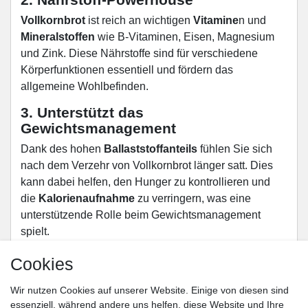
Vollkornbrot
ist reich an wichtigen
Vitamine
n und
Mineralstoffen
wie B-Vitaminen, Eisen, Magnesium
und Zink. Diese Nährstoffe sind für verschiedene
Körperfunktionen essentiell und fördern das
allgemeine Wohlbefinden.
3. Unterstützt das
Gewichtsmanagement
Dank des hohen
Ballaststoffanteils
fühlen Sie sich
nach dem Verzehr von Vollkornbrot länger satt. Dies
kann dabei helfen, den Hunger zu kontrollieren und
die
Kalorienaufnahme
zu verringern, was eine
unterstützende Rolle beim Gewichtsmanagement
spielt.
4. Natürlicher Geschmack
Cookies
Der nussige und robuste Geschmack von
Wir nutzen Cookies auf unserer Website. Einige von diesen sind
Vollkornbrot
ist für viele Brotliebhaber unschlagbar.
essenziell, während andere uns helfen, diese Website und Ihre