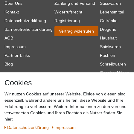
Über Uns
Zahlung und Versand
Süsswaren
Kontakt
Widerrufsrecht
Lebensmittel
Datenschutzerklärung
Registrierung
Getränke
Barrierefreiheitserklärung
Drogerie
Vertrag widerrufen
AGB
Haushalt
Impressum
Spielwaren
Partner-Links
Fashion
Blog
Schreibwaren
Geschenkideen
Cookies
Baumarkt
Tierbedarf
Wir nutzen Cookies auf unserer Website. Einige von diesen sind
Topmarken
essenziell, während andere uns helfen, diese Website und Ihre
Erfahrung zu verbessern. Weitere Informationen zu den von uns
SICHER EINKAUFEN
WIR AKZEPTIEREN
verwendeten Cookies und Ihren Rechten als Nutzer finden Sie
hier:
Daten­schutz­erklärung
Impressum