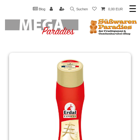
☰
Blog
Suchen
0,00 EUR