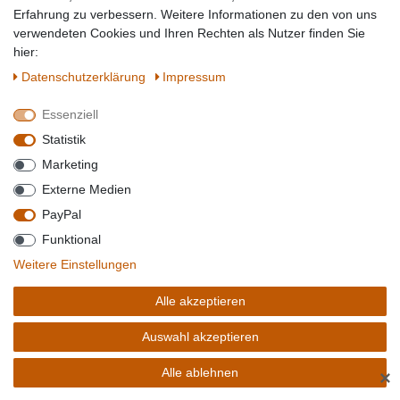
Erfahrung zu verbessern. Weitere Informationen zu den von uns
verwendeten Cookies und Ihren Rechten als Nutzer finden Sie
hier:
JOHN FRIEDA FRIZZ EASE DER BESCHÜTZER MOISTURE PROTECT
SERUM 50ML
Daten­schutz­erklärung
Impressum
Essenziell
Statistik
Marketing
Externe Medien
PayPal
Funktional
Weitere Einstellungen
15,55 € *
0.05
Liter
| 311,00 € / Liter
Alle akzeptieren
Artikel anzeigen
Auswahl akzeptieren
Sofort versandfertig, Lieferzeit 1-2 Tage**
Alle ablehnen
✕