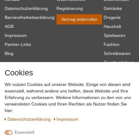
Datenschutzerklärung
Registrierung
Getränke
Barrierefreiheitserklärung
Drogerie
Vertrag widerrufen
AGB
Haushalt
Impressum
Spielwaren
Partner-Links
Fashion
Blog
Schreibwaren
Geschenkideen
Cookies
Baumarkt
Tierbedarf
Wir nutzen Cookies auf unserer Website. Einige von diesen sind
Topmarken
essenziell, während andere uns helfen, diese Website und Ihre
Erfahrung zu verbessern. Weitere Informationen zu den von uns
SICHER EINKAUFEN
WIR AKZEPTIEREN
verwendeten Cookies und Ihren Rechten als Nutzer finden Sie
hier:
Daten­schutz­erklärung
Impressum
Essenziell
QUALITÄT