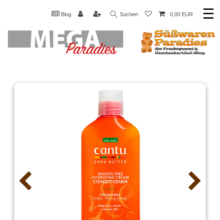
☰
Blog
Suchen
0,00 EUR