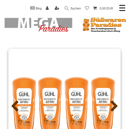
☰
Blog
Suchen
0,00 EUR