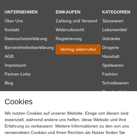
UNTERNEHMEN
EINKAUFEN
KATEGORIEN
Über Uns
Zahlung und Versand
Süsswaren
Kontakt
Widerrufsrecht
Lebensmittel
Datenschutzerklärung
Registrierung
Getränke
Barrierefreiheitserklärung
Drogerie
Vertrag widerrufen
AGB
Haushalt
Impressum
Spielwaren
Partner-Links
Fashion
Blog
Schreibwaren
Geschenkideen
Cookies
Baumarkt
Tierbedarf
Wir nutzen Cookies auf unserer Website. Einige von diesen sind
Topmarken
essenziell, während andere uns helfen, diese Website und Ihre
Erfahrung zu verbessern. Weitere Informationen zu den von uns
SICHER EINKAUFEN
WIR AKZEPTIEREN
verwendeten Cookies und Ihren Rechten als Nutzer finden Sie