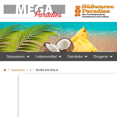
Süsswaren
Lebensmittel
Getränke
Drogerie
Topmarken
S
SCHO KA KOLA