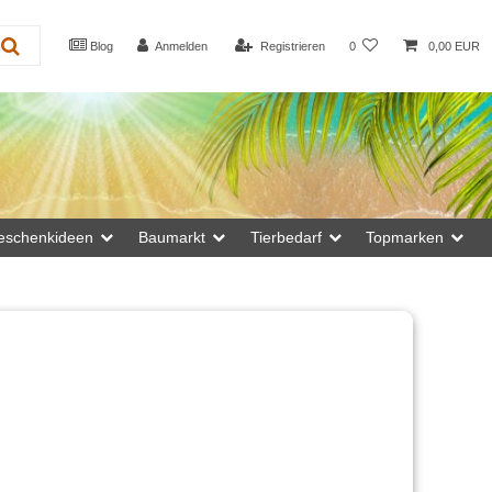
Blog
Anmelden
Registrieren
0
0,00 EUR
eschenkideen
Baumarkt
Tierbedarf
Topmarken