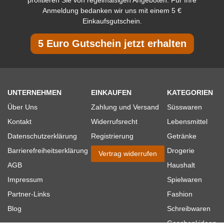
profitieren Sie von regelmäßigen Angeboten. Für Ihre
Anmeldung bedanken wir uns mit einem 5 €
Einkaufsgutschein.
5 Euro Gutschein jetzt erhalten
UNTERNEHMEN
EINKAUFEN
KATEGORIEN
Über Uns
Zahlung und Versand
Süsswaren
Kontakt
Widerrufsrecht
Lebensmittel
Datenschutzerklärung
Registrierung
Getränke
Barrierefreiheitserklärung
Drogerie
Vertrag widerrufen
AGB
Haushalt
Impressum
Spielwaren
Partner-Links
Fashion
Blog
Schreibwaren
Geschenkideen