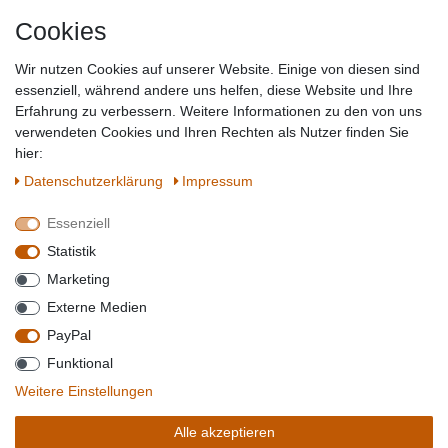
Cookies
Baumarkt
Tierbedarf
Wir nutzen Cookies auf unserer Website. Einige von diesen sind
Topmarken
essenziell, während andere uns helfen, diese Website und Ihre
Erfahrung zu verbessern. Weitere Informationen zu den von uns
SICHER EINKAUFEN
WIR AKZEPTIEREN
verwendeten Cookies und Ihren Rechten als Nutzer finden Sie
hier:
Daten­schutz­erklärung
Impressum
Essenziell
QUALITÄT
Statistik
WIR VERSENDEN MIT
Marketing
BESUCHEN SIE UNS AUF
Externe Medien
PayPal
Funktional
*Alle Preise verstehen sich inkl. MwSt. zzgl. Versandkosten. **Gilt für Lieferungen
Weitere Einstellungen
innerhalb deutschlands, Lieferzeiten für andere Länder entnehmen Sie bitte der
Schaltfäche mit den
Versandinformationen
. *** Bei den ausgewiesenen Versandkosten
Alle akzeptieren
handelt es sich um die Standard
Versandkosten
für Deutschland, diese ändern sich je