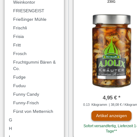
230G
Weinkontor
FRIESENGEIST
Frießinger Mühle
Frischli
Frisia
Fritt
Frosch
Fruchtgummi Bären &
Co.
Fudge
Fuduu
Funny Candy
4,95 € *
Funny-Frisch
0.13
Kilogramm
| 38,08 € / Kilogra
Fürst von Metternich
Artikel anzeigen
G
Sofort versandfertig, Lieferzeit 1
H
Tage**