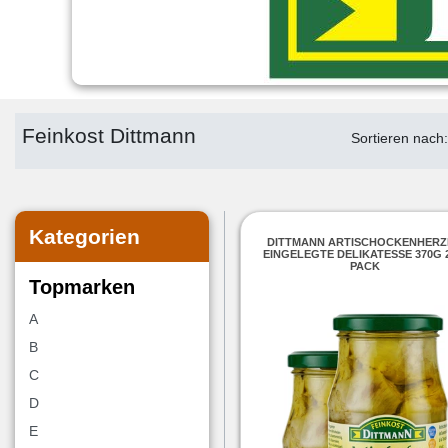
Feinkost Dittmann
Sortieren nach
Kategorien
DITTMANN ARTISCHOCKENHERZ
EINGELEGTE DELIKATESSE 370G 
PACK
Topmarken
A
B
C
D
E