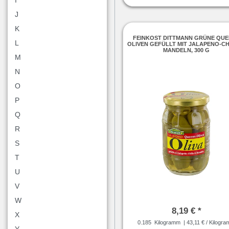
I
J
K
FEINKOST DITTMANN GRÜNE QU
L
OLIVEN GEFÜLLT MIT JALAPENO-CH
MANDELN, 300 G
M
N
O
P
Q
R
S
T
U
V
W
8,19 € *
X
0.185
Kilogramm
| 43,11 € / Kilogr