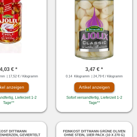
4,03 € *
3,47 € *
amm
| 17,52 € / Kilogramm
0.14
Kilogramm
| 24,79 € / Kilogramm
ikel anzeigen
Artikel anzeigen
ndfertig, Lieferzeit 1-2
Sofort versandfertig, Lieferzeit 1-2
Tage**
Tage**
KOST DITTMANN
FEINKOST DITTMANN GRÜNE OLIVEN
ENHERZEN, GEVIERTELT
OHNE STEIN, 10ER PACK (10 X 270 G)