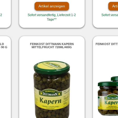
Artikel anzeigen
Art
-2
Sofort versandfertig, Lieferzeit 1-2
Sofort versa
Tage**
ILD
FEINKOST DITTMANN KAPERN
FEINKOST DIT
 90 G
MITTELFRUCHT 720ML/400G