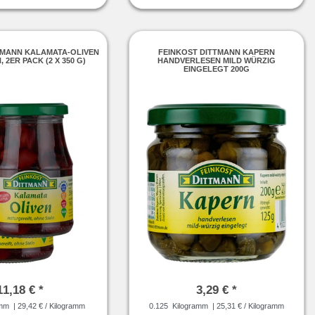
TMANN KALAMATA-OLIVEN
FEINKOST DITTMANN KAPERN
 2ER PACK (2 X 350 G)
HANDVERLESEN MILD WÜRZIG
EINGELEGT 200G
11,18 € *
3,29 € *
amm
| 29,42 € / Kilogramm
0.125
Kilogramm
| 25,31 € / Kilogramm