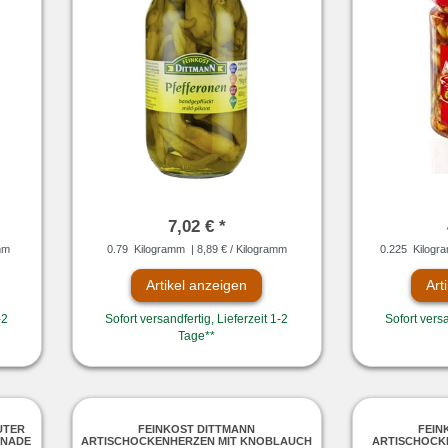
7,02 € *
mm
0.79
Kilogramm
| 8,89 € / Kilogramm
0.225
Kilogr
Artikel anzeigen
Art
-2
Sofort versandfertig, Lieferzeit 1-2
Sofort versa
Tage**
UTER
FEINKOST DITTMANN
FEIN
INADE
ARTISCHOCKENHERZEN MIT KNOBLAUCH
ARTISCHOCK