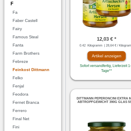
F
Fa
Faber Castell
Fairy
Famous Steal
12,03 € *
Fanta
0.42
Kilogramm
| 28,64 € / Kilogra
Farm Brothers
Artikel anzeigen
Febreze
Sofort versandfertig, Lieferzeit 1
Feinkost Dittmann
Tage**
Felko
Fenjal
Feodora
DITTMANN PEPERONCINI EXTRA M
ABTROPFGEWICHT 390G GLAS 5
Fernet Branca
Ferrero
Final Net
Fini