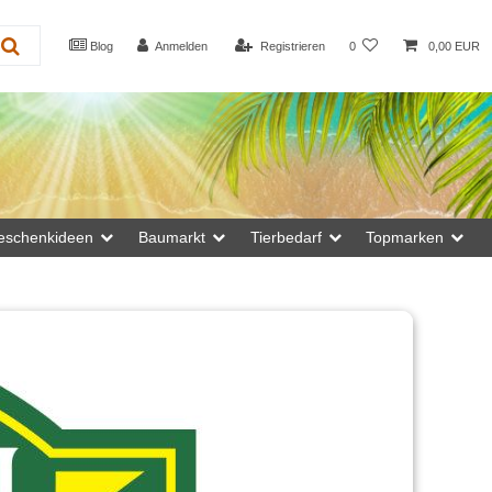
Blog
Anmelden
Registrieren
0
0,00 EUR
eschenkideen
Baumarkt
Tierbedarf
Topmarken