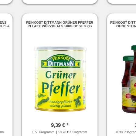
EENS
FEINKOST DITTMANN GRÜNER PFEFFER
FEINKOST DIT
ILIS &
IN LAKE WÜRZIG ATG 500G DOSE 850G
OHNE STEIN,
9,39 € *
amm
0.5
Kilogramm
| 18,78 € / Kilogramm
0.38
Kilogr