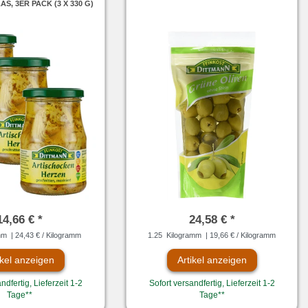
S, 3ER PACK (3 X 330 G)
14,66 € *
24,58 € *
mm
| 24,43 € / Kilogramm
1.25
Kilogramm
| 19,66 € / Kilogramm
ikel anzeigen
Artikel anzeigen
ndfertig, Lieferzeit 1-2
Sofort versandfertig, Lieferzeit 1-2
Tage**
Tage**