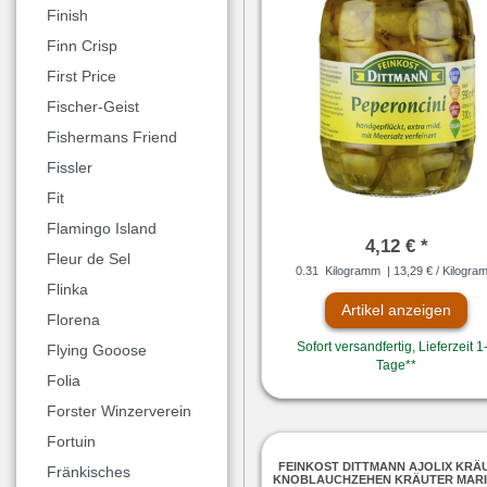
Finish
Finn Crisp
First Price
Fischer-Geist
Fishermans Friend
Fissler
Fit
Flamingo Island
4,12 € *
Fleur de Sel
0.31
Kilogramm
| 13,29 € / Kilogra
Flinka
Artikel anzeigen
Florena
Sofort versandfertig, Lieferzeit 1
Flying Gooose
Tage**
Folia
Forster Winzerverein
Fortuin
FEINKOST DITTMANN AJOLIX KRÄ
Fränkisches
KNOBLAUCHZEHEN KRÄUTER MAR