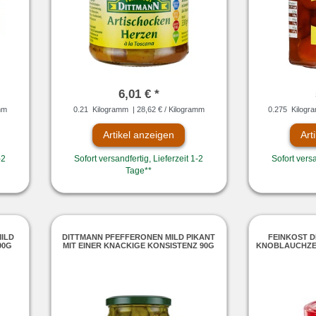
6,01 € *
mm
0.21
Kilogramm
| 28,62 € / Kilogramm
0.275
Kilogr
Artikel anzeigen
Art
-2
Sofort versandfertig, Lieferzeit 1-2
Sofort versa
Tage**
ILD
DITTMANN PFEFFERONEN MILD PIKANT
FEINKOST D
90G
MIT EINER KNACKIGE KONSISTENZ 90G
KNOBLAUCHZEH