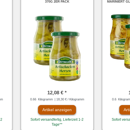
370G 2ER PACK
MARINIERT GLA
12,08 € *
mm
0.66
Kilogramm
| 18,30 € / Kilogramm
0.6
Kilogra
Artikel anzeigen
Art
-2
Sofort versandfertig, Lieferzeit 1-2
Sofort versa
Tage**