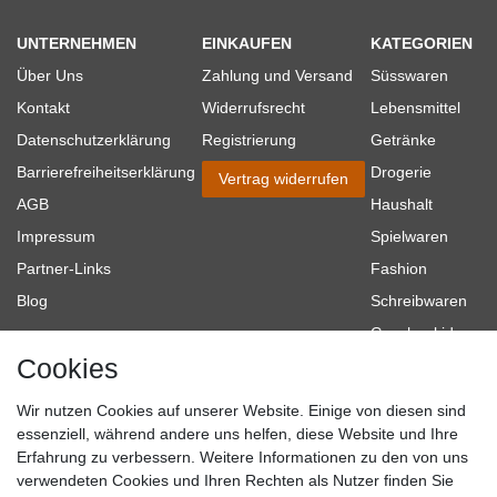
UNTERNEHMEN
EINKAUFEN
KATEGORIEN
Über Uns
Zahlung und Versand
Süsswaren
Kontakt
Widerrufsrecht
Lebensmittel
Datenschutzerklärung
Registrierung
Getränke
Barrierefreiheitserklärung
Drogerie
Vertrag widerrufen
AGB
Haushalt
Impressum
Spielwaren
Partner-Links
Fashion
Blog
Schreibwaren
Geschenkideen
Cookies
Baumarkt
Tierbedarf
Wir nutzen Cookies auf unserer Website. Einige von diesen sind
Topmarken
essenziell, während andere uns helfen, diese Website und Ihre
Erfahrung zu verbessern. Weitere Informationen zu den von uns
SICHER EINKAUFEN
WIR AKZEPTIEREN
verwendeten Cookies und Ihren Rechten als Nutzer finden Sie