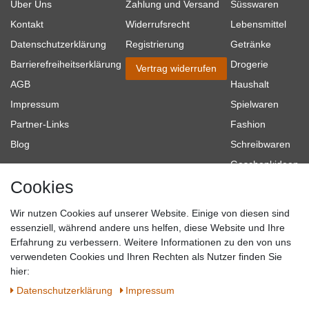
Über Uns
Zahlung und Versand
Süsswaren
Kontakt
Widerrufsrecht
Lebensmittel
Datenschutzerklärung
Registrierung
Getränke
Barrierefreiheitserklärung
Drogerie
Vertrag widerrufen
AGB
Haushalt
Impressum
Spielwaren
Partner-Links
Fashion
Blog
Schreibwaren
Geschenkideen
Cookies
Baumarkt
Tierbedarf
Wir nutzen Cookies auf unserer Website. Einige von diesen sind
Topmarken
essenziell, während andere uns helfen, diese Website und Ihre
Erfahrung zu verbessern. Weitere Informationen zu den von uns
SICHER EINKAUFEN
WIR AKZEPTIEREN
verwendeten Cookies und Ihren Rechten als Nutzer finden Sie
hier:
Daten­schutz­erklärung
Impressum