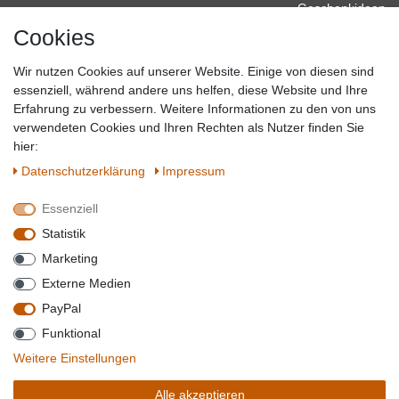
Geschenkideen
Cookies
Baumarkt
Tierbedarf
Wir nutzen Cookies auf unserer Website. Einige von diesen sind
Topmarken
essenziell, während andere uns helfen, diese Website und Ihre
Erfahrung zu verbessern. Weitere Informationen zu den von uns
SICHER EINKAUFEN
WIR AKZEPTIEREN
verwendeten Cookies und Ihren Rechten als Nutzer finden Sie
hier:
Daten­schutz­erklärung
Impressum
Essenziell
QUALITÄT
Statistik
WIR VERSENDEN MIT
Marketing
BESUCHEN SIE UNS AUF
Externe Medien
PayPal
Funktional
*Alle Preise verstehen sich inkl. MwSt. zzgl. Versandkosten. **Gilt für Lieferungen
Weitere Einstellungen
innerhalb deutschlands, Lieferzeiten für andere Länder entnehmen Sie bitte der
Schaltfäche mit den
Versandinformationen
. *** Bei den ausgewiesenen Versandkosten
Alle akzeptieren
handelt es sich um die Standard
Versandkosten
für Deutschland, diese ändern sich je