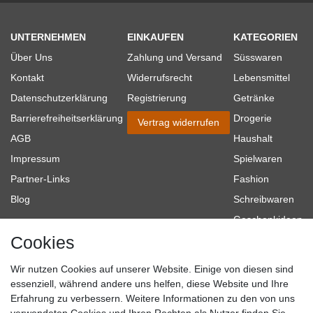
UNTERNEHMEN
EINKAUFEN
KATEGORIEN
Über Uns
Zahlung und Versand
Süsswaren
Kontakt
Widerrufsrecht
Lebensmittel
Datenschutzerklärung
Registrierung
Getränke
Barrierefreiheitserklärung
Drogerie
Vertrag widerrufen
AGB
Haushalt
Impressum
Spielwaren
Partner-Links
Fashion
Blog
Schreibwaren
Geschenkideen
Cookies
Baumarkt
Tierbedarf
Wir nutzen Cookies auf unserer Website. Einige von diesen sind
Topmarken
essenziell, während andere uns helfen, diese Website und Ihre
Erfahrung zu verbessern. Weitere Informationen zu den von uns
SICHER EINKAUFEN
WIR AKZEPTIEREN