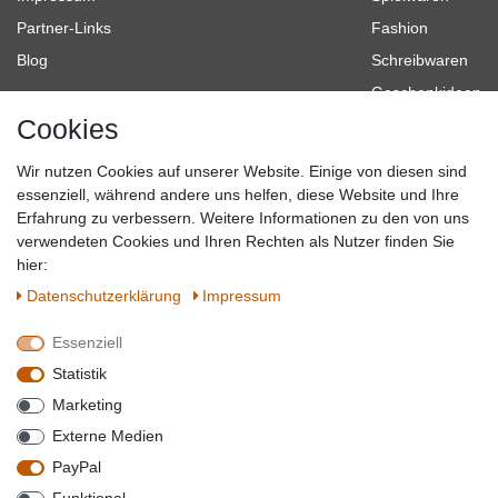
Partner-Links
Fashion
Blog
Schreibwaren
Geschenkideen
Cookies
Baumarkt
Tierbedarf
Wir nutzen Cookies auf unserer Website. Einige von diesen sind
Topmarken
essenziell, während andere uns helfen, diese Website und Ihre
Erfahrung zu verbessern. Weitere Informationen zu den von uns
SICHER EINKAUFEN
WIR AKZEPTIEREN
verwendeten Cookies und Ihren Rechten als Nutzer finden Sie
hier:
Daten­schutz­erklärung
Impressum
Essenziell
QUALITÄT
Statistik
WIR VERSENDEN MIT
Marketing
BESUCHEN SIE UNS AUF
Externe Medien
PayPal