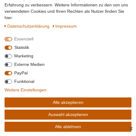
Erfahrung zu verbessern. Weitere Informationen zu den von uns
verwendeten Cookies und Ihren Rechten als Nutzer finden Sie
hier:
Daten­schutz­erklärung
Impressum
Essenziell
Statistik
Marketing
Externe Medien
2,61 € *
PayPal
Artikel anzeigen
Funktional
Weitere Einstellungen
Sofort versandfertig, Lieferzeit 1-2 Tage**
Alle akzeptieren
Auswahl akzeptieren
APS GN-DECKEL 1/9 POLYPROPYLEN
Alle ablehnen
✕