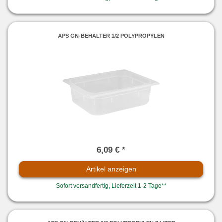
APS GN-BEHÄLTER 1/2 POLYPROPYLEN
6,09 € *
Artikel anzeigen
Sofort versandfertig, Lieferzeit 1-2 Tage**