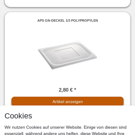
APS GN-DECKEL 1/3 POLYPROPYLEN
2,80 € *
Artikel anzeigen
Sofort versandfertig, Lieferzeit 1-2 Tage**
Cookies
Wir nutzen Cookies auf unserer Website. Einige von diesen sind
essenziell, während andere uns helfen, diese Website und Ihre
APS GN-DECKEL 1/6 POLYPROPYLEN