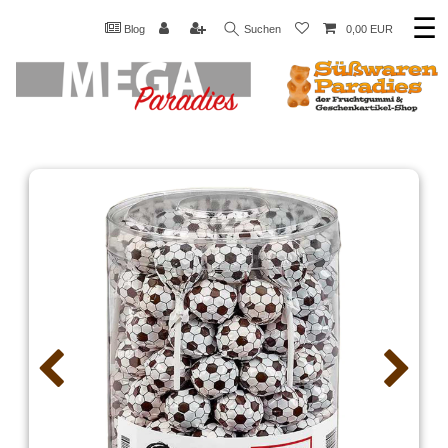
☰
Blog
Suchen
0,00 EUR