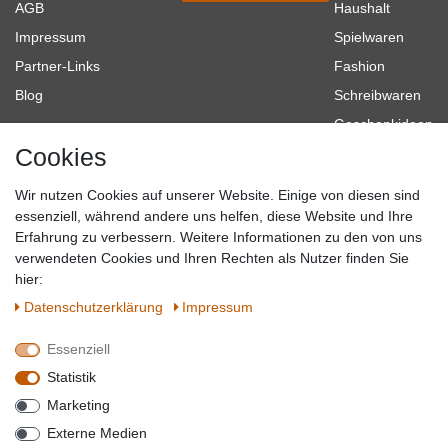
AGB
Haushalt
Impressum
Spielwaren
Partner-Links
Fashion
Blog
Schreibwaren
Geschenkideen
Cookies
Baumarkt
Tierbedarf
Wir nutzen Cookies auf unserer Website. Einige von diesen sind
Topmarken
essenziell, während andere uns helfen, diese Website und Ihre
Erfahrung zu verbessern. Weitere Informationen zu den von uns
SICHER EINKAUFEN
WIR AKZEPTIEREN
verwendeten Cookies und Ihren Rechten als Nutzer finden Sie
hier:
Daten­schutz­erklärung
Impressum
Essenziell
QUALITÄT
Statistik
WIR VERSENDEN MIT
Marketing
BESUCHEN SIE UNS AUF
Externe Medien