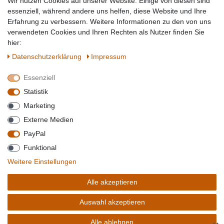
Wir nutzen Cookies auf unserer Website. Einige von diesen sind
Topmarken
essenziell, während andere uns helfen, diese Website und Ihre
Erfahrung zu verbessern. Weitere Informationen zu den von uns
SICHER EINKAUFEN
WIR AKZEPTIEREN
verwendeten Cookies und Ihren Rechten als Nutzer finden Sie
hier:
Daten­schutz­erklärung
Impressum
Essenziell
QUALITÄT
Statistik
WIR VERSENDEN MIT
Marketing
BESUCHEN SIE UNS AUF
Externe Medien
PayPal
Funktional
*Alle Preise verstehen sich inkl. MwSt. zzgl. Versandkosten. **Gilt für Lieferungen
Weitere Einstellungen
innerhalb deutschlands, Lieferzeiten für andere Länder entnehmen Sie bitte der
Schaltfäche mit den
Versandinformationen
. *** Bei den ausgewiesenen Versandkosten
Alle akzeptieren
handelt es sich um die Standard
Versandkosten
für Deutschland, diese ändern sich je
nach Auswahl Ihres Lieferlandes.
Auswahl akzeptieren
Copyright 2020 © Mega-Paradies GmbH | Alle Rechte vorbehalten.
Alle ablehnen