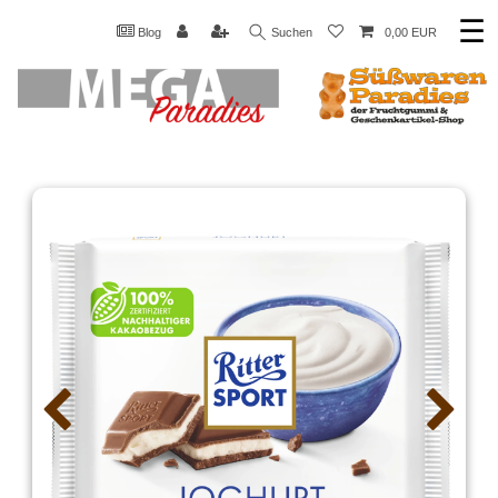
☰
Blog
Suchen
0,00 EUR