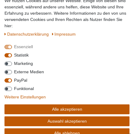
Wir nutzen Cookies auf unserer Website. Einige von diesen sind
Topmarken
essenziell, während andere uns helfen, diese Website und Ihre
Erfahrung zu verbessern. Weitere Informationen zu den von uns
SICHER EINKAUFEN
WIR AKZEPTIEREN
verwendeten Cookies und Ihren Rechten als Nutzer finden Sie
hier:
Daten­schutz­erklärung
Impressum
Essenziell
QUALITÄT
Statistik
WIR VERSENDEN MIT
Marketing
BESUCHEN SIE UNS AUF
Externe Medien
PayPal
Funktional
*Alle Preise verstehen sich inkl. MwSt. zzgl. Versandkosten. **Gilt für Lieferungen
Weitere Einstellungen
innerhalb deutschlands, Lieferzeiten für andere Länder entnehmen Sie bitte der
Schaltfäche mit den
Versandinformationen
. *** Bei den ausgewiesenen Versandkosten
Alle akzeptieren
handelt es sich um die Standard
Versandkosten
für Deutschland, diese ändern sich je
nach Auswahl Ihres Lieferlandes.
Auswahl akzeptieren
Copyright 2020 © Mega-Paradies GmbH | Alle Rechte vorbehalten.
Alle ablehnen