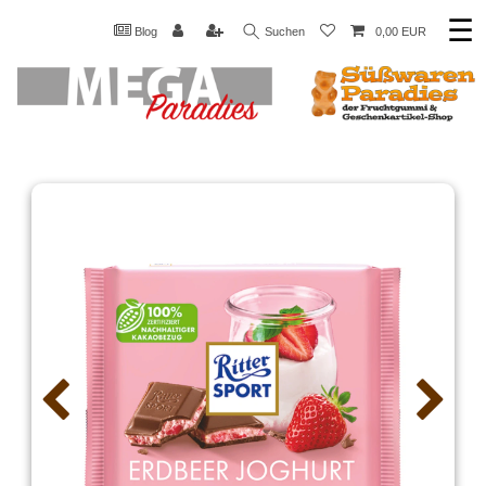
☰
Blog
Suchen
0,00 EUR