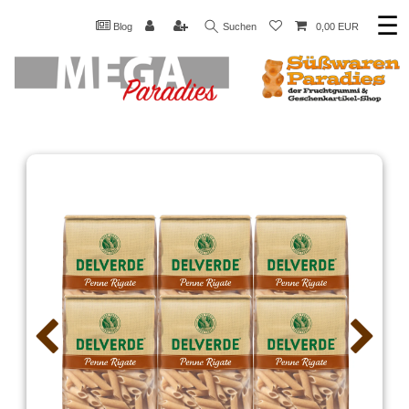
☰
Blog
Suchen
0,00 EUR