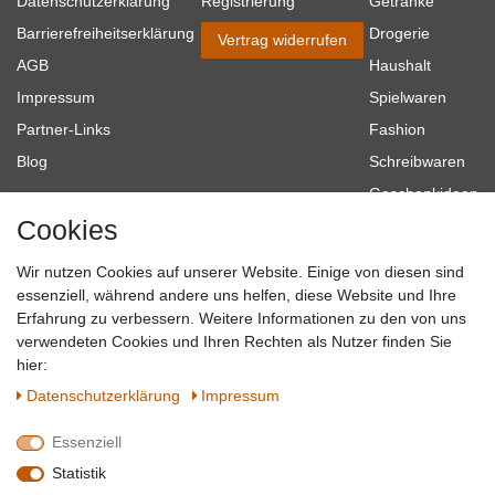
Datenschutzerklärung
Registrierung
Getränke
Barrierefreiheitserklärung
Drogerie
Vertrag widerrufen
AGB
Haushalt
Impressum
Spielwaren
Partner-Links
Fashion
Blog
Schreibwaren
Geschenkideen
Cookies
Baumarkt
Tierbedarf
Wir nutzen Cookies auf unserer Website. Einige von diesen sind
Topmarken
essenziell, während andere uns helfen, diese Website und Ihre
Erfahrung zu verbessern. Weitere Informationen zu den von uns
SICHER EINKAUFEN
WIR AKZEPTIEREN
verwendeten Cookies und Ihren Rechten als Nutzer finden Sie
hier:
Daten­schutz­erklärung
Impressum
Essenziell
QUALITÄT
Statistik
WIR VERSENDEN MIT